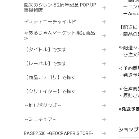
ー銀行
風来のシレン６2周年記念 POP UP
ーコンビニ
事後物販
ーAmazo
デスティニーチャイルド
【配送に
≪あるじゃんマーケット限定商品
・商品の
≫
※配送シ
【タイトル】で探す
ご注文時
【レーベル】で探す
＜予約商
・発送予
【商品カテゴリ】で探す
＜在庫商
【クリエイター】で探す
・原則ご
～推し活グッズ～
※発送予
～ミニチュア～
ショップ
BASE2500 -GEOCRAPER STORE-