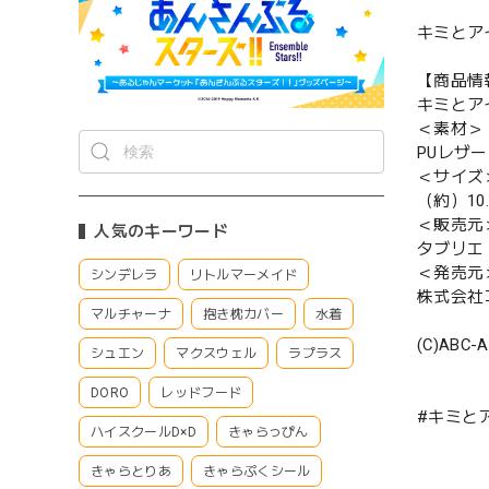
キミとア
【商品情
キミとア
＜素材＞
PUレザー
＜サイズ
（約）10.
＜販売元
人気のキーワード
タブリエ
＜発売元
シンデレラ
リトルマーメイド
株式会社
マルチャーナ
抱き枕カバー
水着
(C)AB
シュエン
マクスウェル
ラプラス
DORO
レッドフード
#キミと
ハイスクールD×D
きゃらっぴん
きゃらとりあ
きゃらぷくシール