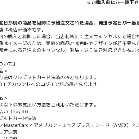
＜ご購入前にご一読下さ
定日が別の商品を同時に予約注文された場合、発送予定日が一番
額は税込み価格です。
的の購入と判断した場合、当店判断にて注文キャンセルする場合
像はイメージのため、実際の商品とは色味やデザインが若干異な
都合によるご注文のキャンセル、返品・返金はご対応できかねま
ついて】
品＞
方法はクレジットカード決済のみとなります。
y ID」アカウントへのログインが必須となります。
品＞
は以下のお支払い方法をご利用いただけます。
（Pay ID）
ジットカード決済
MasterCard／アメリカン・エキスプレス・カード（AMEX）／J
リア決済