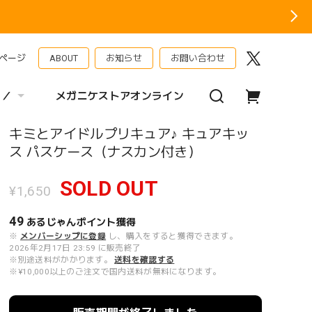
ページ
ABOUT
お知らせ
お問い合わせ
 ／
メガニケストアオンライン
キミとアイドルプリキュア♪ キュアキッ
ス パスケース（ナスカン付き）
SOLD OUT
¥1,650
49
あるじゃんポイント
獲得
※
メンバーシップに登録
し、購入をすると獲得できます。
2026年2月17日 23:59 に販売終了
※別途送料がかかります。
送料を確認する
※¥10,000以上のご注文で国内送料が無料になります。