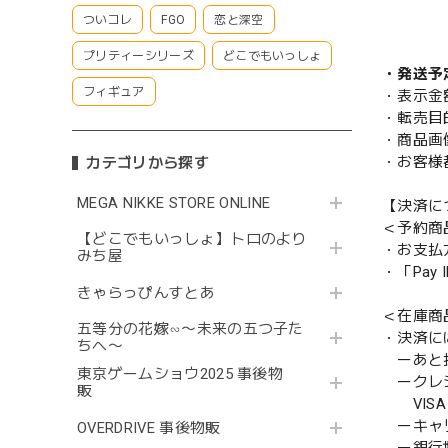
ついコレ
FGO
恋と深空
プリティーシリーズ
どこでもいっしょ
・発送予
フィギュア
・表示金
・転売目
・商品画
・お客様
カテゴリから探す
MEGA NIKKE STORE ONLINE
【決済に
＜予約商
【どこでもいっしょ】トロのより
・お支払
みち屋
・「Pa
きゃらっぴんすとあ
＜在庫商
五等分の花嫁∽〜未来の五つ子た
・決済に
ちへ〜
ーあと払い
東京ゲームショウ2025 事後物
ークレ
販
VISA／
ーキャ
OVERDRIVE 事後物販