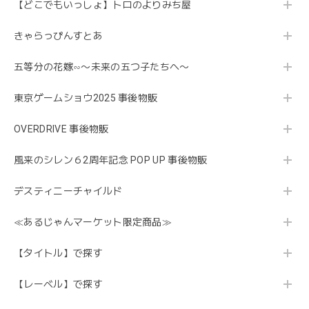
【どこでもいっしょ】トロのよりみち屋
きゃらっぴんすとあ
五等分の花嫁∽〜未来の五つ子たちへ〜
東京ゲームショウ2025 事後物販
OVERDRIVE 事後物販
風来のシレン６2周年記念 POP UP 事後物販
デスティニーチャイルド
≪あるじゃんマーケット限定商品≫
【タイトル】で探す
【レーベル】で探す