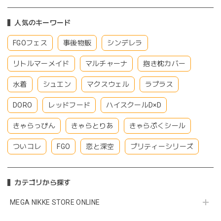
人気のキーワード
FGOフェス
事後物販
シンデレラ
リトルマーメイド
マルチャーナ
抱き枕カバー
水着
シュエン
マクスウェル
ラプラス
DORO
レッドフード
ハイスクールD×D
きゃらっぴん
きゃらとりあ
きゃらぷくシール
ついコレ
FGO
恋と深空
プリティーシリーズ
カテゴリから探す
MEGA NIKKE STORE ONLINE