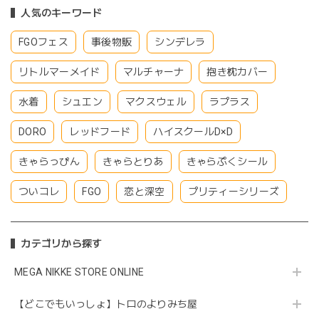
人気のキーワード
FGOフェス
事後物販
シンデレラ
リトルマーメイド
マルチャーナ
抱き枕カバー
水着
シュエン
マクスウェル
ラプラス
DORO
レッドフード
ハイスクールD×D
きゃらっぴん
きゃらとりあ
きゃらぷくシール
ついコレ
FGO
恋と深空
プリティーシリーズ
カテゴリから探す
MEGA NIKKE STORE ONLINE
【どこでもいっしょ】トロのよりみち屋