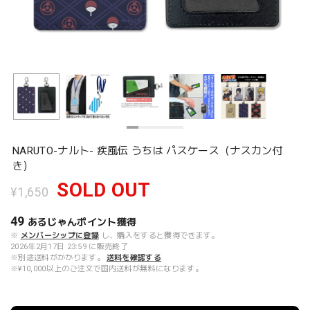
NARUTO-ナルト- 疾風伝 うちは パスケース（ナスカン付
き）
SOLD OUT
¥1,650
49
あるじゃんポイント
獲得
※
メンバーシップに登録
し、購入をすると獲得できます。
2026年2月17日 23:59 に販売終了
※別途送料がかかります。
送料を確認する
※¥10,000以上のご注文で国内送料が無料になります。