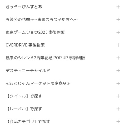
きゃらっぴんすとあ
五等分の花嫁∽〜未来の五つ子たちへ〜
東京ゲームショウ2025 事後物販
OVERDRIVE 事後物販
風来のシレン６2周年記念 POP UP 事後物販
デスティニーチャイルド
≪あるじゃんマーケット限定商品≫
【タイトル】で探す
【レーベル】で探す
【商品カテゴリ】で探す