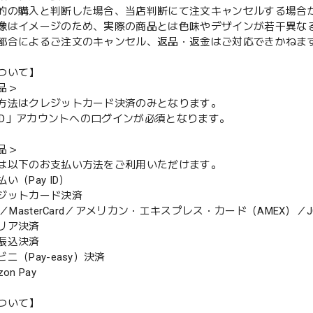
的の購入と判断した場合、当店判断にて注文キャンセルする場合
像はイメージのため、実際の商品とは色味やデザインが若干異な
都合によるご注文のキャンセル、返品・返金はご対応できかねま
ついて】
品＞
方法はクレジットカード決済のみとなります。
y ID」アカウントへのログインが必須となります。
品＞
は以下のお支払い方法をご利用いただけます。
（Pay ID）
ジットカード決済
MasterCard／アメリカン・エキスプレス・カード（AMEX）／J
リア決済
振込決済
（Pay-easy）決済
n Pay
ついて】