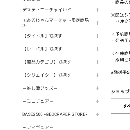
・商品の
デスティニーチャイルド
※配送シ
≪あるじゃんマーケット限定商品
ご注文時
≫
＜予約商
【タイトル】で探す
・発送予
【レーベル】で探す
＜在庫商
・原則ご
【商品カテゴリ】で探す
※発送予
【クリエイター】で探す
～推し活グッズ～
ショップ
～ミニチュア～
す
BASE2500 -GEOCRAPER STORE-
～フィギュア～