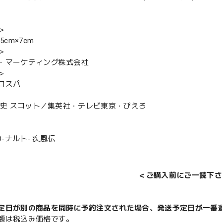
＞
5cm×7cm
＞
・マーケティング株式会社
＞
コスパ
本斉史 スコット／集英社・テレビ東京・ぴえろ
TO-ナルト- 疾風伝
＜ご購入前にご一読下さ
定日が別の商品を同時に予約注文された場合、発送予定日が一番
額は税込み価格です。