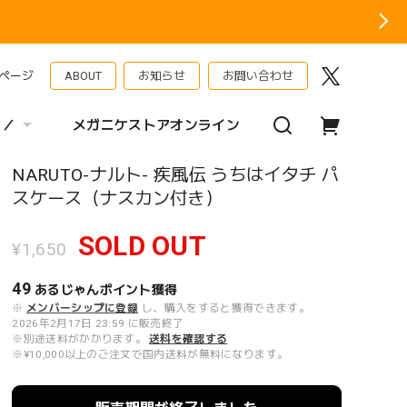
ページ
ABOUT
お知らせ
お問い合わせ
 ／
メガニケストアオンライン
NARUTO-ナルト- 疾風伝 うちはイタチ パ
スケース（ナスカン付き）
SOLD OUT
¥1,650
49
あるじゃんポイント
獲得
※
メンバーシップに登録
し、購入をすると獲得できます。
2026年2月17日 23:59 に販売終了
※別途送料がかかります。
送料を確認する
※¥10,000以上のご注文で国内送料が無料になります。