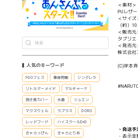
＜素材＞
PUレザー
＜サイズ
（約）10.
＜販売元
タブリエ
＜発売元
株式会社
人気のキーワード
(C)岸
FGOフェス
事後物販
シンデレラ
#NARU
リトルマーメイド
マルチャーナ
抱き枕カバー
水着
シュエン
マクスウェル
ラプラス
DORO
レッドフード
ハイスクールD×D
・発送予
きゃらっぴん
きゃらとりあ
・表示金