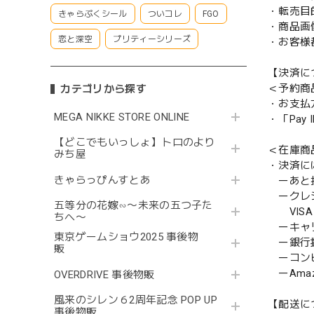
・転売目
きゃらぷくシール
ついコレ
FGO
・商品画
恋と深空
プリティーシリーズ
・お客様
【決済に
＜予約商
カテゴリから探す
・お支払
MEGA NIKKE STORE ONLINE
・「Pa
【どこでもいっしょ】トロのより
＜在庫商
みち屋
・決済に
きゃらっぴんすとあ
ーあと払い
ークレ
五等分の花嫁∽〜未来の五つ子た
VISA／
ちへ〜
ーキャ
東京ゲームショウ2025 事後物
ー銀行
販
ーコンビニ
ーAmazo
OVERDRIVE 事後物販
風来のシレン６2周年記念 POP UP
【配送に
事後物販