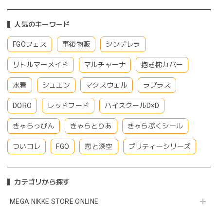
人気のキーワード
FGOフェス
事後物販
シンデレラ
リトルマーメイド
マルチャーナ
抱き枕カバー
水着
シュエン
マクスウェル
ラプラス
DORO
レッドフード
ハイスクールD×D
きゃらっぴん
きゃらとりあ
きゃらぷくシール
ついコレ
FGO
恋と深空
プリティーシリーズ
カテゴリから探す
MEGA NIKKE STORE ONLINE