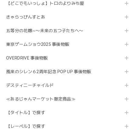
【どこでもいっしょ】トロのよりみち屋
きゃらっぴんすとあ
五等分の花嫁∽〜未来の五つ子たちへ〜
東京ゲームショウ2025 事後物販
OVERDRIVE 事後物販
風来のシレン６2周年記念 POP UP 事後物販
デスティニーチャイルド
≪あるじゃんマーケット限定商品≫
【タイトル】で探す
【レーベル】で探す