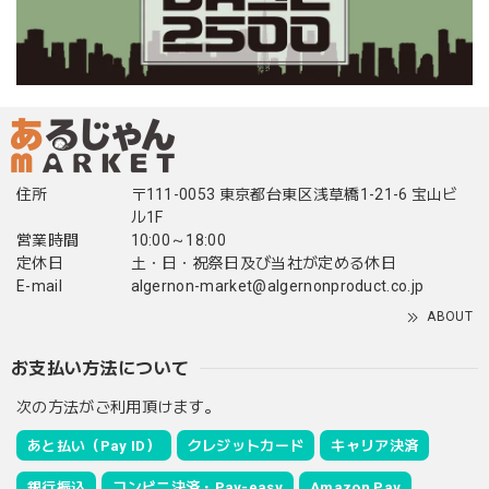
住所
〒111-0053 東京都台東区浅草橋1-21-6 宝山ビ
ル1F
営業時間
10:00～18:00
定休日
土・日・祝祭日及び当社が定める休日
E-mail
algernon-market@algernonproduct.co.jp
ABOUT
お支払い方法について
次の方法がご利用頂けます。
あと払い（Pay ID）
クレジットカード
キャリア決済
銀行振込
コンビニ決済・Pay-easy
Amazon Pay