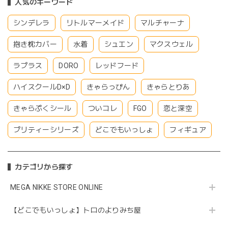
人気のキーワード
シンデレラ
リトルマーメイド
マルチャーナ
抱き枕カバー
水着
シュエン
マクスウェル
ラプラス
DORO
レッドフード
ハイスクールD×D
きゃらっぴん
きゃらとりあ
きゃらぷくシール
ついコレ
FGO
恋と深空
プリティーシリーズ
どこでもいっしょ
フィギュア
カテゴリから探す
MEGA NIKKE STORE ONLINE
【どこでもいっしょ】トロのよりみち屋