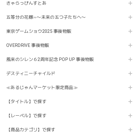
きゃらっぴんすとあ
五等分の花嫁∽〜未来の五つ子たちへ〜
東京ゲームショウ2025 事後物販
OVERDRIVE 事後物販
風来のシレン６2周年記念 POP UP 事後物販
デスティニーチャイルド
≪あるじゃんマーケット限定商品≫
【タイトル】で探す
【レーベル】で探す
【商品カテゴリ】で探す