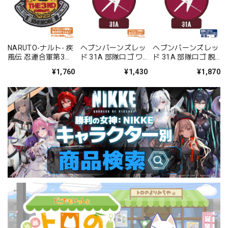
NARUTO-ナルト- 疾
ヘブンバーンズレッ
ヘブンバーンズレッ
風伝 忍連合軍第3部
ド 31A 部隊ロゴ ワ
ド 31A 部隊ロゴ 脱
隊ワッペン
ッペン
着式ワッペン
¥1,760
¥1,430
¥1,870