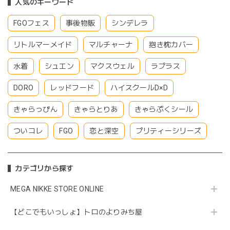
人気のキーワード
FGOフェス
事後物販
シンデレラ
リトルマーメイド
マルチャーナ
抱き枕カバー
水着
シュエン
マクスウェル
ラプラス
DORO
レッドフード
ハイスクールD×D
きゃらっぴん
きゃらとりあ
きゃらぷくシール
ついコレ
FGO
恋と深空
プリティーシリーズ
カテゴリから探す
MEGA NIKKE STORE ONLINE
【どこでもいっしょ】トロのよりみち屋