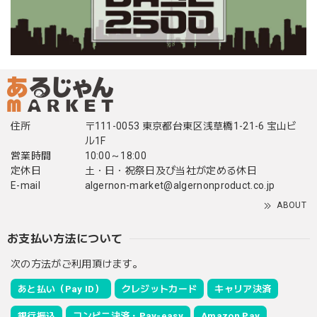
住所
〒111-0053 東京都台東区浅草橋1-21-6 宝山ビ
ル1F
営業時間
10:00～18:00
定休日
土・日・祝祭日及び当社が定める休日
E-mail
algernon-market@algernonproduct.co.jp
ABOUT
お支払い方法について
次の方法がご利用頂けます。
あと払い（Pay ID）
クレジットカード
キャリア決済
銀行振込
コンビニ決済・Pay-easy
Amazon Pay