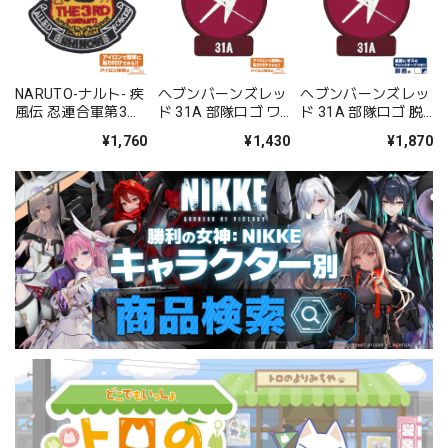
NARUTO-ナルト- 疾
ヘブンバーンズレッ
ヘブンバーンズレッ
風伝 忍連合軍第3部
ド 31A 部隊ロゴ ワ
ド 31A 部隊ロゴ 脱
隊ワッペン
ッペン
着式ワッペン
¥1,760
¥1,430
¥1,870