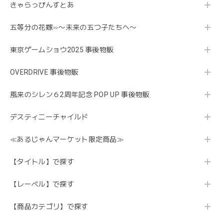
きゃらっぴんすとあ
五等分の花嫁∽〜未来の五つ子たちへ〜
東京ゲームショウ2025 事後物販
OVERDRIVE 事後物販
風来のシレン６2周年記念 POP UP 事後物販
デスティニーチャイルド
≪あるじゃんマーケット限定商品≫
【タイトル】で探す
【レーベル】で探す
【商品カテゴリ】で探す