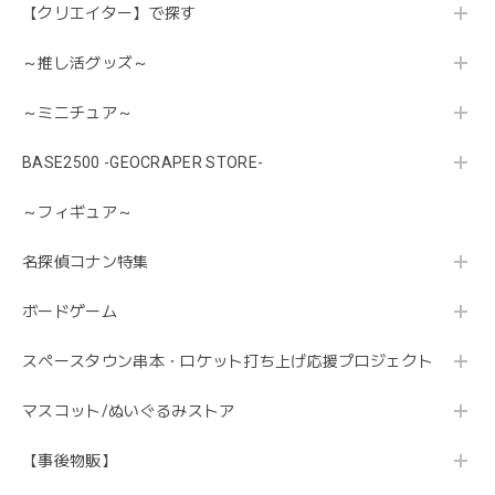
【クリエイター】で探す
～推し活グッズ～
～ミニチュア～
BASE2500 -GEOCRAPER STORE-
～フィギュア～
名探偵コナン特集
ボードゲーム
スペースタウン串本・ロケット打ち上げ応援プロジェクト
マスコット/ぬいぐるみストア
【事後物販】