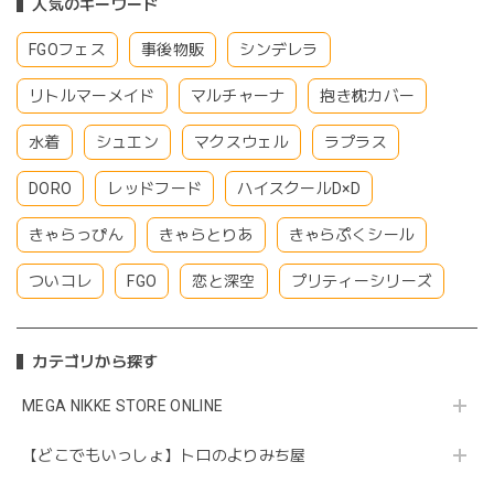
人気のキーワード
FGOフェス
事後物販
シンデレラ
リトルマーメイド
マルチャーナ
抱き枕カバー
水着
シュエン
マクスウェル
ラプラス
DORO
レッドフード
ハイスクールD×D
きゃらっぴん
きゃらとりあ
きゃらぷくシール
ついコレ
FGO
恋と深空
プリティーシリーズ
カテゴリから探す
MEGA NIKKE STORE ONLINE
【どこでもいっしょ】トロのよりみち屋