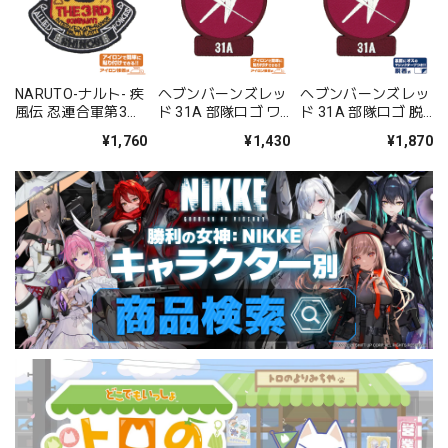
NARUTO-ナルト- 疾
ヘブンバーンズレッ
ヘブンバーンズレッ
風伝 忍連合軍第3部
ド 31A 部隊ロゴ ワ
ド 31A 部隊ロゴ 脱
隊ワッペン
ッペン
着式ワッペン
¥1,760
¥1,430
¥1,870