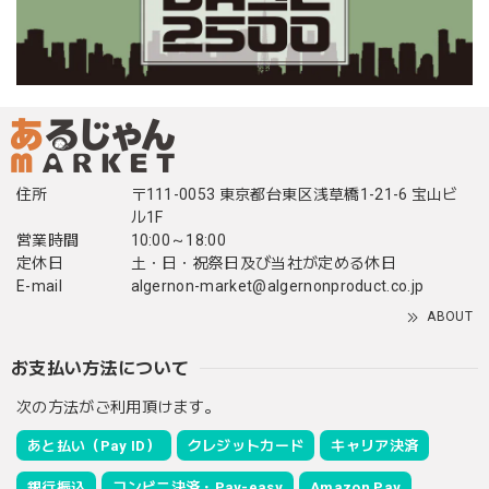
住所
〒111-0053 東京都台東区浅草橋1-21-6 宝山ビ
ル1F
営業時間
10:00～18:00
定休日
土・日・祝祭日及び当社が定める休日
E-mail
algernon-market@algernonproduct.co.jp
ABOUT
お支払い方法について
次の方法がご利用頂けます。
あと払い（Pay ID）
クレジットカード
キャリア決済
銀行振込
コンビニ決済・Pay-easy
Amazon Pay