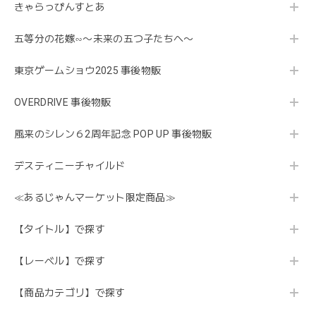
きゃらっぴんすとあ
五等分の花嫁∽〜未来の五つ子たちへ〜
東京ゲームショウ2025 事後物販
OVERDRIVE 事後物販
風来のシレン６2周年記念 POP UP 事後物販
デスティニーチャイルド
≪あるじゃんマーケット限定商品≫
【タイトル】で探す
【レーベル】で探す
【商品カテゴリ】で探す