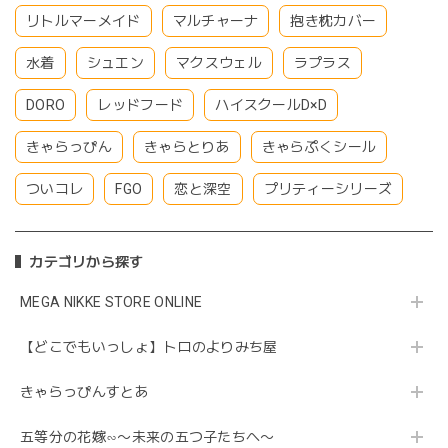
リトルマーメイド
マルチャーナ
抱き枕カバー
水着
シュエン
マクスウェル
ラプラス
DORO
レッドフード
ハイスクールD×D
きゃらっぴん
きゃらとりあ
きゃらぷくシール
ついコレ
FGO
恋と深空
プリティーシリーズ
カテゴリから探す
MEGA NIKKE STORE ONLINE
【どこでもいっしょ】トロのよりみち屋
きゃらっぴんすとあ
五等分の花嫁∽〜未来の五つ子たちへ〜