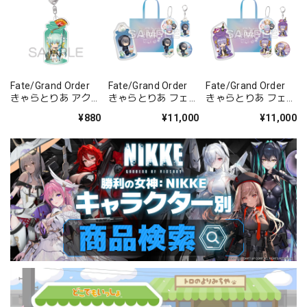
Fate/Grand Order
Fate/Grand Order
Fate/Grand Order
きゃらとりあ アクリ
きゃらとりあ フェス
きゃらとりあ フェス
ルキーホルダー ラン
セット プリテンダ
セット ムーンキャン
¥880
¥11,000
¥11,000
サー/清姫
ー/オベロン〔不機
サー/BBドバイ
嫌サマー・オベロ
ン〕