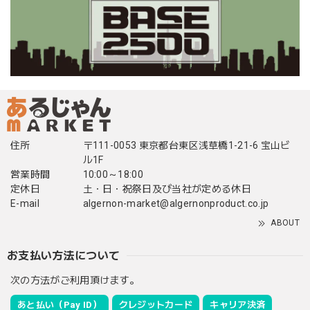
住所
〒111-0053 東京都台東区浅草橋1-21-6 宝山ビ
ル1F
営業時間
10:00～18:00
定休日
土・日・祝祭日及び当社が定める休日
E-mail
algernon-market@algernonproduct.co.jp
ABOUT
お支払い方法について
次の方法がご利用頂けます。
あと払い（Pay ID）
クレジットカード
キャリア決済