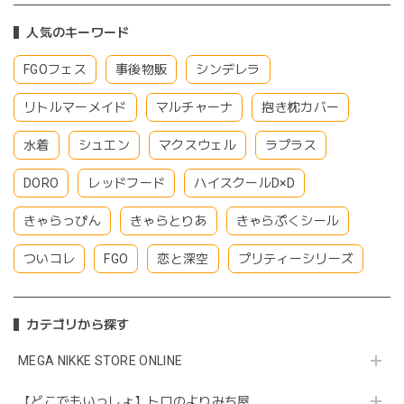
人気のキーワード
FGOフェス
事後物販
シンデレラ
リトルマーメイド
マルチャーナ
抱き枕カバー
水着
シュエン
マクスウェル
ラプラス
DORO
レッドフード
ハイスクールD×D
きゃらっぴん
きゃらとりあ
きゃらぷくシール
ついコレ
FGO
恋と深空
プリティーシリーズ
カテゴリから探す
MEGA NIKKE STORE ONLINE
【どこでもいっしょ】トロのよりみち屋