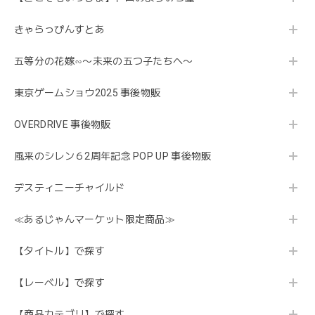
きゃらっぴんすとあ
五等分の花嫁∽〜未来の五つ子たちへ〜
東京ゲームショウ2025 事後物販
OVERDRIVE 事後物販
風来のシレン６2周年記念 POP UP 事後物販
デスティニーチャイルド
≪あるじゃんマーケット限定商品≫
【タイトル】で探す
【レーベル】で探す
【商品カテゴリ】で探す