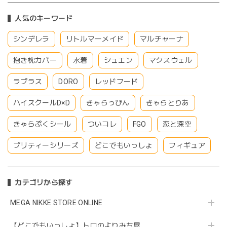
人気のキーワード
シンデレラ
リトルマーメイド
マルチャーナ
抱き枕カバー
水着
シュエン
マクスウェル
ラプラス
DORO
レッドフード
ハイスクールD×D
きゃらっぴん
きゃらとりあ
きゃらぷくシール
ついコレ
FGO
恋と深空
プリティーシリーズ
どこでもいっしょ
フィギュア
カテゴリから探す
MEGA NIKKE STORE ONLINE
【どこでもいっしょ】トロのよりみち屋