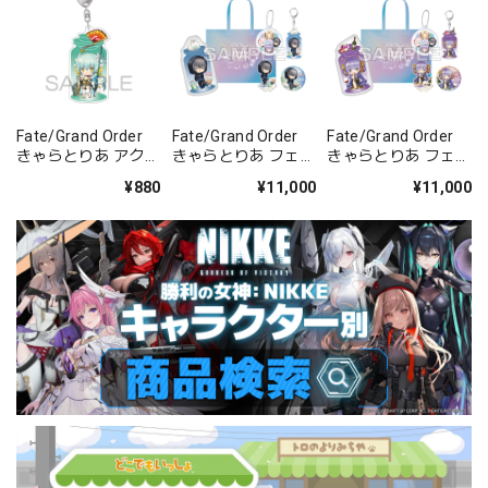
Fate/Grand Order
Fate/Grand Order
Fate/Grand Order
きゃらとりあ アクリ
きゃらとりあ フェス
きゃらとりあ フェス
ルキーホルダー ラン
セット プリテンダ
セット ムーンキャン
¥880
¥11,000
¥11,000
サー/清姫
ー/オベロン〔不機
サー/BBドバイ
嫌サマー・オベロ
ン〕