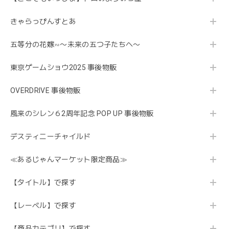
きゃらっぴんすとあ
五等分の花嫁∽〜未来の五つ子たちへ〜
東京ゲームショウ2025 事後物販
OVERDRIVE 事後物販
風来のシレン６2周年記念 POP UP 事後物販
デスティニーチャイルド
≪あるじゃんマーケット限定商品≫
【タイトル】で探す
【レーベル】で探す
【商品カテゴリ】で探す