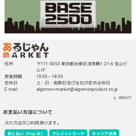
住所
〒111-0053 東京都台東区浅草橋1-21-6 宝山ビ
ル1F
営業時間
10:00～18:00
定休日
土・日・祝祭日及び当社が定める休日
E-mail
algernon-market@algernonproduct.co.jp
ABOUT
お支払い方法について
次の方法がご利用頂けます。
あと払い（Pay ID）
クレジットカード
キャリア決済