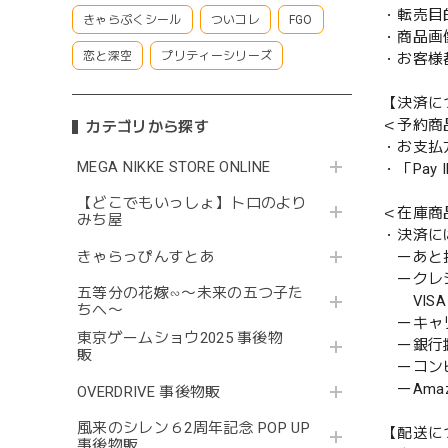
・転売目
きゃらぷくシール
ついコレ
FGO
・商品画
恋と深空
プリティーシリーズ
・お客様
【決済に
＜予約商
カテゴリから探す
・お支払
MEGA NIKKE STORE ONLINE
・「Pa
【どこでもいっしょ】トロのより
＜在庫商
みち屋
・決済に
きゃらっぴんすとあ
ーあと払い
ークレ
五等分の花嫁∽〜未来の五つ子た
VISA／
ちへ〜
ーキャ
東京ゲームショウ2025 事後物
ー銀行
販
ーコンビニ
ーAmazo
OVERDRIVE 事後物販
風来のシレン６2周年記念 POP UP
【配送に
事後物販