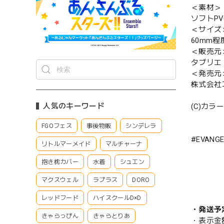
＜素材＞
ソフトP
＜サイズ
60mm程
＜販売元
タブリエ
＜発売元
株式会社
人気のキーワード
(C)カラー
FGOフェス
事後物販
シンデレラ
#EVANGE
リトルマーメイド
マルチャーナ
抱き枕カバー
水着
シュエン
マクスウェル
ラプラス
DORO
レッドフード
ハイスクールD×D
・発送予
きゃらっぴん
きゃらとりあ
・表示金