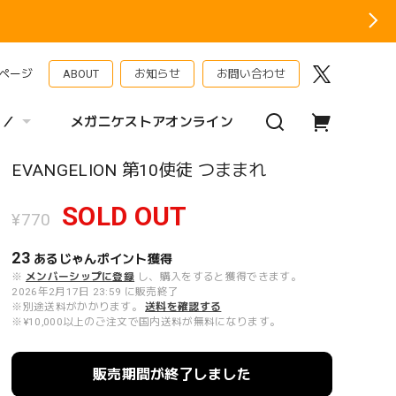
ページ
ABOUT
お知らせ
お問い合わせ
 ／
メガニケストアオンライン
EVANGELION 第10使徒 つままれ
SOLD OUT
¥770
23
あるじゃんポイント
獲得
※
メンバーシップに登録
し、購入をすると獲得できます。
2026年2月17日 23:59 に販売終了
※別途送料がかかります。
送料を確認する
※¥10,000以上のご注文で国内送料が無料になります。
販売期間が終了しました