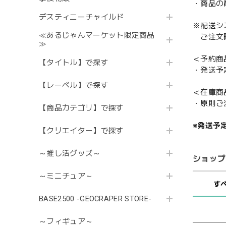
・商品の
デスティニーチャイルド
※配送シ
≪あるじゃんマーケット限定商品
ご注文時
≫
＜予約商
【タイトル】で探す
・発送予
【レーベル】で探す
＜在庫商
・原則ご
【商品カテゴリ】で探す
※発送予
【クリエイター】で探す
～推し活グッズ～
ショップ
～ミニチュア～
す
BASE2500 -GEOCRAPER STORE-
～フィギュア～