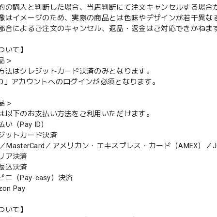
的の購入と判断した場合、当店判断にて注文キャンセルする場合
像はイメージのため、実際の商品とは色味やデザインが若干異な
都合によるご注文のキャンセル、返品・返金はご対応できかねま
ついて】
品＞
方法はクレジットカード決済のみとなります。
y ID」アカウントへのログインが必須となります。
品＞
は以下のお支払い方法をご利用いただけます。
（Pay ID）
ジットカード決済
MasterCard／アメリカン・エキスプレス・カード（AMEX）／J
リア決済
振込決済
（Pay-easy）決済
n Pay
ついて】