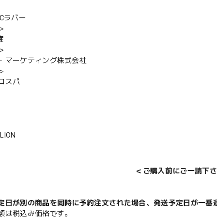
VCラバー
＞
度
＞
・マーケティング株式会社
＞
コスパ
LION
＜ご購入前にご一読下さ
定日が別の商品を同時に予約注文された場合、発送予定日が一番
額は税込み価格です。