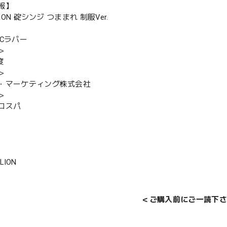
報】
LION 碇シンジ つままれ 制服Ver.
VCラバー
＞
度
＞
・マーケティング株式会社
＞
コスパ
LION
＜ご購入前にご一読下さ