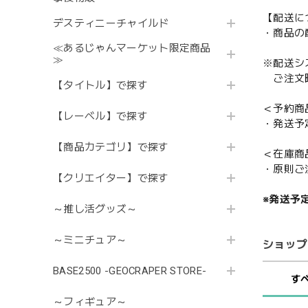
【配送に
デスティニーチャイルド
・商品の
≪あるじゃんマーケット限定商品
≫
※配送シ
ご注文時
【タイトル】で探す
＜予約商
【レーベル】で探す
・発送予
【商品カテゴリ】で探す
＜在庫商
・原則ご
【クリエイター】で探す
※発送予
～推し活グッズ～
～ミニチュア～
ショップ
BASE2500 -GEOCRAPER STORE-
す
～フィギュア～