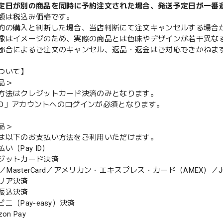
定日が別の商品を同時に予約注文された場合、発送予定日が一番
額は税込み価格です。
的の購入と判断した場合、当店判断にて注文キャンセルする場合
像はイメージのため、実際の商品とは色味やデザインが若干異な
都合によるご注文のキャンセル、返品・返金はご対応できかねま
ついて】
品＞
方法はクレジットカード決済のみとなります。
y ID」アカウントへのログインが必須となります。
品＞
は以下のお支払い方法をご利用いただけます。
（Pay ID）
ジットカード決済
MasterCard／アメリカン・エキスプレス・カード（AMEX）／J
リア決済
振込決済
（Pay-easy）決済
n Pay