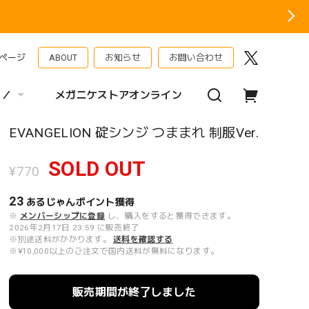
ページ
ABOUT
お知らせ
お問い合わせ
 ／
メガニケストアオンライン
EVANGELION 碇シンジ つままれ 制服Ver.
SOLD OUT
¥770
23
あるじゃんポイント
獲得
※
メンバーシップに登録
し、購入をすると獲得できます。
2026年2月17日 23:59 に販売終了
※別途送料がかかります。
送料を確認する
※¥10,000以上のご注文で国内送料が無料になります。
販売期間が終了しました