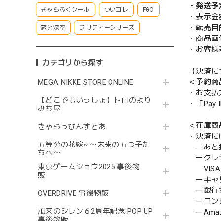
・発送予
きゃらぷくシール
ついコレ
FGO
・表示金
・転売目
恋と深空
プリティーシリーズ
・商品画
・お客様
カテゴリから探す
【決済に
＜予約商
MEGA NIKKE STORE ONLINE
・お支払
【どこでもいっしょ】トロのより
・「Pa
みち屋
＜在庫商
きゃらっぴんすとあ
・決済に
五等分の花嫁∽〜未来の五つ子た
ーあと払い
ちへ〜
ークレ
東京ゲームショウ2025 事後物
VISA／
販
ーキャ
ー銀行
OVERDRIVE 事後物販
ーコンビニ
風来のシレン６2周年記念 POP UP
ーAmazo
事後物販