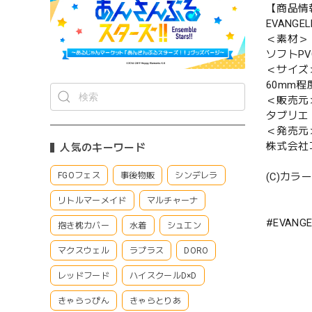
【商品情
EVANGE
＜素材＞
ソフトP
＜サイズ
60mm程
＜販売元
タブリエ
＜発売元
株式会社
人気のキーワード
FGOフェス
事後物販
シンデレラ
(C)カラー
リトルマーメイド
マルチャーナ
#EVANGE
抱き枕カバー
水着
シュエン
マクスウェル
ラプラス
DORO
レッドフード
ハイスクールD×D
きゃらっぴん
きゃらとりあ