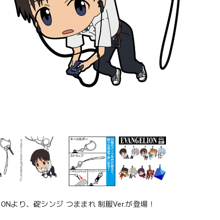
ELIONより、碇シンジ つままれ 制服Ver.が登場！