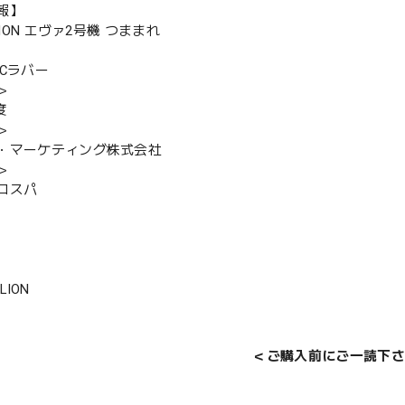
報】
ELION エヴァ2号機 つままれ
VCラバー
＞
度
＞
・マーケティング株式会社
＞
コスパ
LION
＜ご購入前にご一読下さ