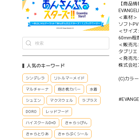
【商品情
EVANG
＜素材＞
ソフトP
＜サイズ
60mm程
＜販売元
タブリエ
＜発売元
株式会社
人気のキーワード
シンデレラ
リトルマーメイド
(C)カラー
マルチャーナ
抱き枕カバー
水着
#EVANGE
シュエン
マクスウェル
ラプラス
DORO
レッドフード
ハイスクールD×D
きゃらっぴん
きゃらとりあ
きゃらぷくシール