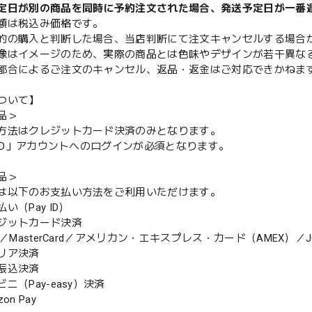
定日が別の商品を同時に予約注文された場合、発送予定日が一番
額は税込み価格です。
的の購入と判断した場合、当店判断にて注文キャンセルする場合
像はイメージのため、実際の商品とは色味やデザインが若干異な
都合によるご注文のキャンセル、返品・返金はご対応できかねま
ついて】
品＞
方法はクレジットカード決済のみとなります。
y ID」アカウントへのログインが必須となります。
品＞
は以下のお支払い方法をご利用いただけます。
（Pay ID）
ジットカード決済
MasterCard／アメリカン・エキスプレス・カード（AMEX）／J
リア決済
振込決済
（Pay-easy）決済
n Pay