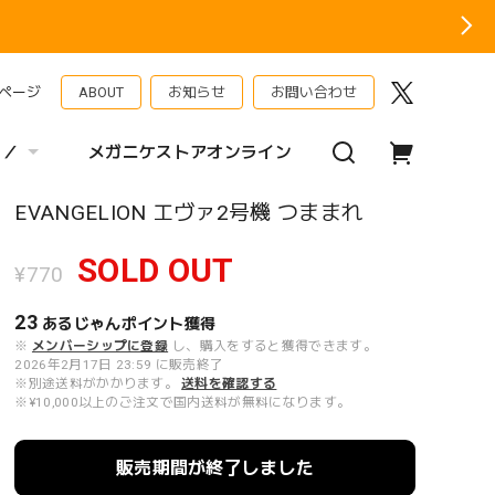
ページ
ABOUT
お知らせ
お問い合わせ
 ／
メガニケストアオンライン
EVANGELION エヴァ2号機 つままれ
SOLD OUT
¥770
23
あるじゃんポイント
獲得
※
メンバーシップに登録
し、購入をすると獲得できます。
2026年2月17日 23:59 に販売終了
※別途送料がかかります。
送料を確認する
※¥10,000以上のご注文で国内送料が無料になります。
販売期間が終了しました