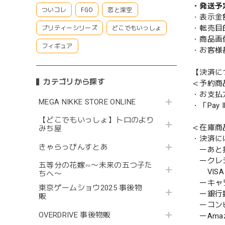
・発送予
ついコレ
FGO
恋と深空
・表示金
・転売目
プリティーシリーズ
どこでもいっしょ
・商品画
フィギュア
・お客様
【決済に
カテゴリから探す
＜予約商
・お支払
MEGA NIKKE STORE ONLINE
・「Pa
【どこでもいっしょ】トロのより
＜在庫商
みち屋
・決済に
きゃらっぴんすとあ
ーあと払い
ークレ
五等分の花嫁∽〜未来の五つ子た
VISA／
ちへ〜
ーキャ
東京ゲームショウ2025 事後物
ー銀行
販
ーコンビニ
OVERDRIVE 事後物販
ーAmazo