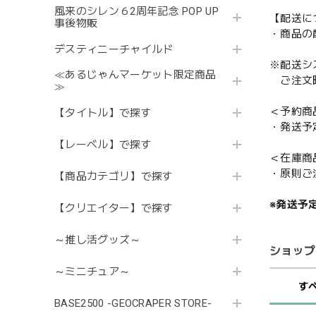
風来のシレン６2周年記念 POP UP
【配送に
事後物販
・商品の
デスティニーチャイルド
※配送シ
≪あるじゃんマーケット限定商品
ご注文時
≫
＜予約商
【タイトル】で探す
・発送予
【レーベル】で探す
＜在庫商
・原則ご
【商品カテゴリ】で探す
※発送予
【クリエイター】で探す
～推し活グッズ～
ショップ
～ミニチュア～
す
BASE2500 -GEOCRAPER STORE-