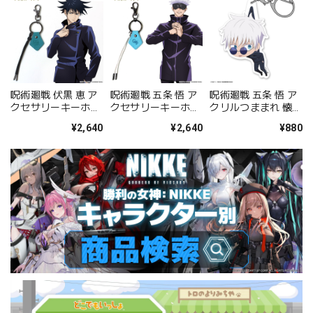
呪術廻戦 伏黒 恵 ア
呪術廻戦 五条 悟 ア
呪術廻戦 五条 悟 ア
クセサリーキーホル
クセサリーキーホル
クリルつままれ 懐
ダー
ダー
玉・玉折Ver.
¥2,640
¥2,640
¥880