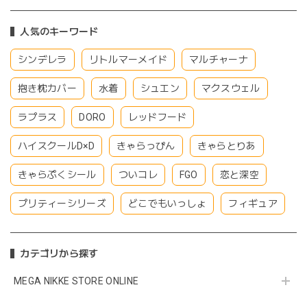
人気のキーワード
シンデレラ
リトルマーメイド
マルチャーナ
抱き枕カバー
水着
シュエン
マクスウェル
ラプラス
DORO
レッドフード
ハイスクールD×D
きゃらっぴん
きゃらとりあ
きゃらぷくシール
ついコレ
FGO
恋と深空
プリティーシリーズ
どこでもいっしょ
フィギュア
カテゴリから探す
MEGA NIKKE STORE ONLINE