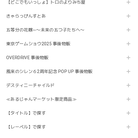
【どこでもいっしょ】トロのよりみち屋
きゃらっぴんすとあ
五等分の花嫁∽〜未来の五つ子たちへ〜
東京ゲームショウ2025 事後物販
OVERDRIVE 事後物販
風来のシレン６2周年記念 POP UP 事後物販
デスティニーチャイルド
≪あるじゃんマーケット限定商品≫
【タイトル】で探す
【レーベル】で探す