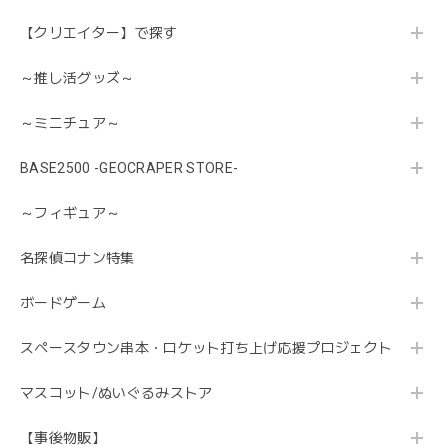
【クリエイター】で探す
～推し活グッズ～
～ミニチュア～
BASE2500 -GEOCRAPER STORE-
～フィギュア～
名探偵コナン特集
ボードゲーム
スペースタウン串本・ロケット打ち上げ応援プロジェクト
マスコット/ぬいぐるみストア
【事後物販】