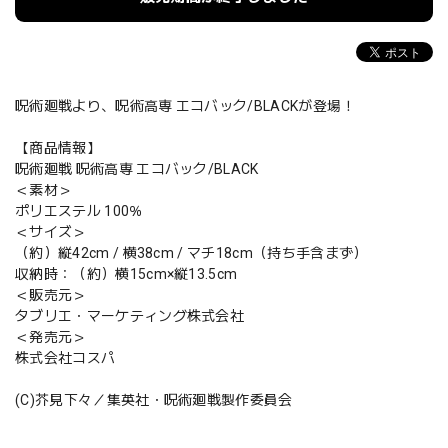
呪術廻戦より、呪術高専 エコバック/BLACKが登場！
【商品情報】
呪術廻戦 呪術高専 エコバック/BLACK
＜素材＞
ポリエステル 100％
＜サイズ＞
（約）縦42cm / 横38cm / マチ18cm（持ち手含まず）
収納時：（約）横15cm×縦13.5cm
＜販売元＞
タブリエ・マーケティング株式会社
＜発売元＞
株式会社コスパ
(C)芥見下々／集英社・呪術廻戦製作委員会