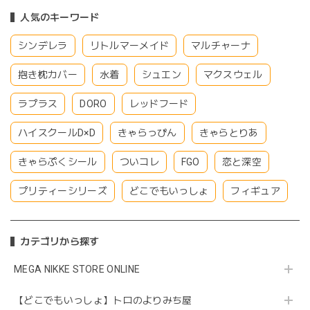
人気のキーワード
シンデレラ
リトルマーメイド
マルチャーナ
抱き枕カバー
水着
シュエン
マクスウェル
ラプラス
DORO
レッドフード
ハイスクールD×D
きゃらっぴん
きゃらとりあ
きゃらぷくシール
ついコレ
FGO
恋と深空
プリティーシリーズ
どこでもいっしょ
フィギュア
カテゴリから探す
MEGA NIKKE STORE ONLINE
【どこでもいっしょ】トロのよりみち屋