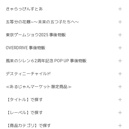
きゃらっぴんすとあ
五等分の花嫁∽〜未来の五つ子たちへ〜
東京ゲームショウ2025 事後物販
OVERDRIVE 事後物販
風来のシレン６2周年記念 POP UP 事後物販
デスティニーチャイルド
≪あるじゃんマーケット限定商品≫
【タイトル】で探す
【レーベル】で探す
【商品カテゴリ】で探す