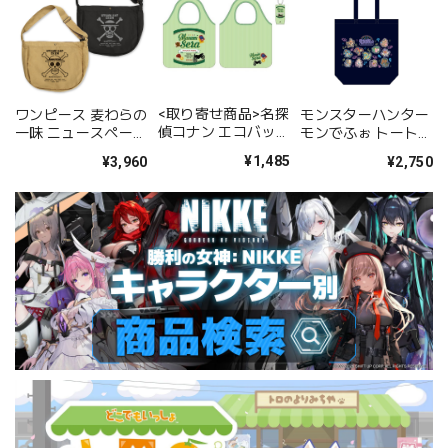
<取り寄せ商品>名探
ワンピース 麦わらの
モンスターハンター
偵コナン エコバッグ
一味 ニュースペーパ
モンでふぉ トートバ
世良真純
ーバッグ/SAND
ッグ ネオンテーマ
¥1,485
¥3,960
¥2,750
KHAKI