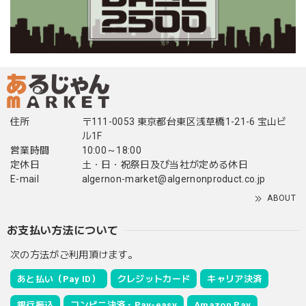
住所
〒111-0053 東京都台東区浅草橋1-21-6 宝山ビ
ル1F
営業時間
10:00～18:00
定休日
土・日・祝祭日及び当社が定める休日
E-mail
algernon-market@algernonproduct.co.jp
ABOUT
お支払い方法について
次の方法がご利用頂けます。
あと払い（Pay ID）
クレジットカード
キャリア決済
銀行振込
コンビニ決済・Pay-easy
Amazon Pay