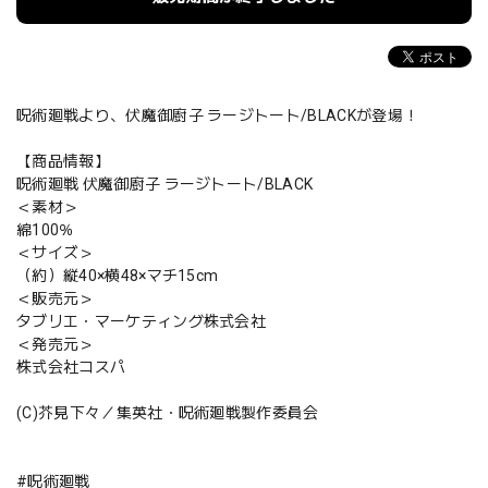
呪術廻戦より、伏魔御廚子 ラージトート/BLACKが登場！
【商品情報】
呪術廻戦 伏魔御廚子 ラージトート/BLACK
＜素材＞
綿100％
＜サイズ＞
（約）縦40×横48×マチ15cm
＜販売元＞
タブリエ・マーケティング株式会社
＜発売元＞
株式会社コスパ
(C)芥見下々／集英社・呪術廻戦製作委員会
#呪術廻戦