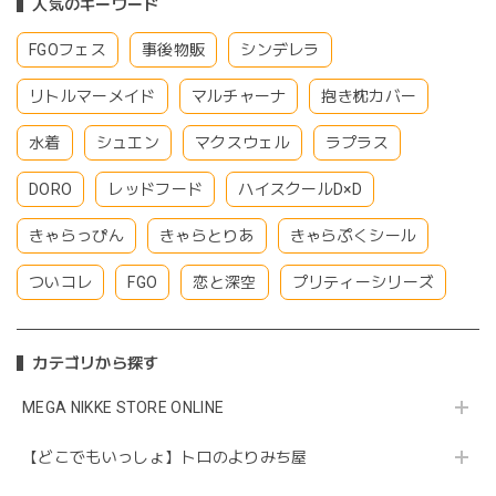
人気のキーワード
FGOフェス
事後物販
シンデレラ
リトルマーメイド
マルチャーナ
抱き枕カバー
水着
シュエン
マクスウェル
ラプラス
DORO
レッドフード
ハイスクールD×D
きゃらっぴん
きゃらとりあ
きゃらぷくシール
ついコレ
FGO
恋と深空
プリティーシリーズ
カテゴリから探す
MEGA NIKKE STORE ONLINE
【どこでもいっしょ】トロのよりみち屋