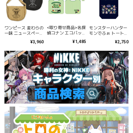
<取り寄せ商品>名探
ワンピース 麦わらの
モンスターハンター
偵コナン エコバッグ
一味 ニュースペーパ
モンでふぉ トートバ
世良真純
ーバッグ/SAND
ッグ ネオンテーマ
¥1,485
¥3,960
¥2,750
KHAKI