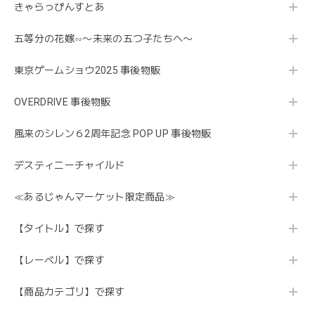
きゃらっぴんすとあ
五等分の花嫁∽〜未来の五つ子たちへ〜
東京ゲームショウ2025 事後物販
OVERDRIVE 事後物販
風来のシレン６2周年記念 POP UP 事後物販
デスティニーチャイルド
≪あるじゃんマーケット限定商品≫
【タイトル】で探す
【レーベル】で探す
【商品カテゴリ】で探す