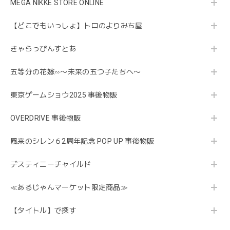
MEGA NIKKE STORE ONLINE
【どこでもいっしょ】トロのよりみち屋
きゃらっぴんすとあ
五等分の花嫁∽〜未来の五つ子たちへ〜
東京ゲームショウ2025 事後物販
OVERDRIVE 事後物販
風来のシレン６2周年記念 POP UP 事後物販
デスティニーチャイルド
≪あるじゃんマーケット限定商品≫
【タイトル】で探す