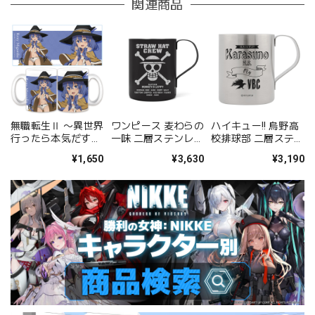
関連商品
無職転生Ⅱ 〜異世界
ワンピース 麦わらの
ハイキュー!! 烏野高
行ったら本気だす〜
一味 二層ステンレス
校排球部 二層ステン
マグカップＢ［ロキ
マグカップ（塗装）
レスマグカップ
¥1,650
¥3,630
¥3,190
シー・ミグルディ
ア］【描き下ろし】