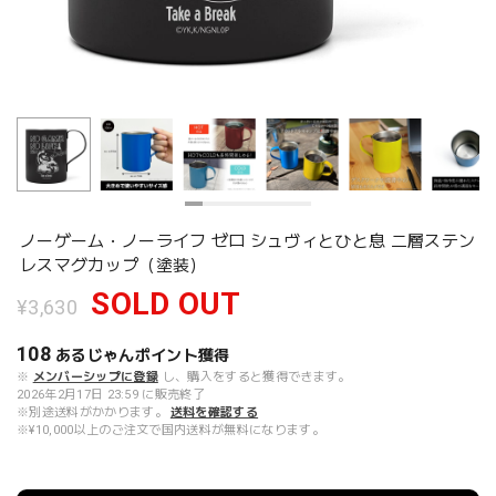
ノーゲーム・ノーライフ ゼロ シュヴィとひと息 二層ステン
レスマグカップ（塗装）
SOLD OUT
¥3,630
108
あるじゃんポイント
獲得
※
メンバーシップに登録
し、購入をすると獲得できます。
2026年2月17日 23:59 に販売終了
※別途送料がかかります。
送料を確認する
※¥10,000以上のご注文で国内送料が無料になります。