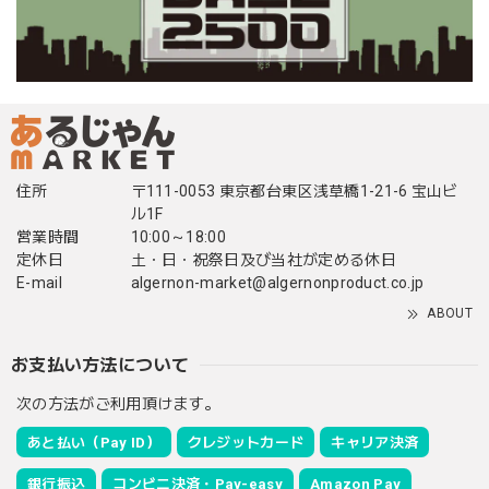
住所
〒111-0053 東京都台東区浅草橋1-21-6 宝山ビ
ル1F
営業時間
10:00～18:00
定休日
土・日・祝祭日及び当社が定める休日
E-mail
algernon-market@algernonproduct.co.jp
ABOUT
お支払い方法について
次の方法がご利用頂けます。
あと払い（Pay ID）
クレジットカード
キャリア決済
銀行振込
コンビニ決済・Pay-easy
Amazon Pay