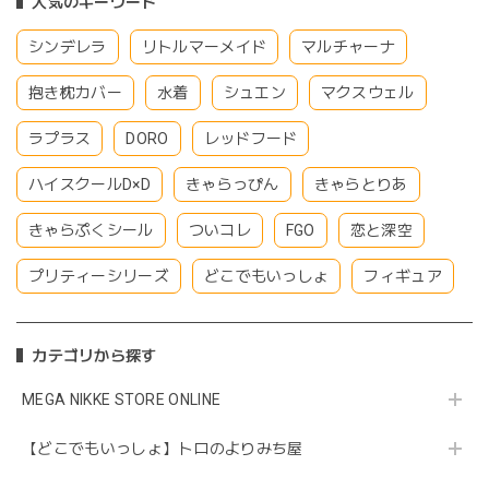
人気のキーワード
シンデレラ
リトルマーメイド
マルチャーナ
抱き枕カバー
水着
シュエン
マクスウェル
ラプラス
DORO
レッドフード
ハイスクールD×D
きゃらっぴん
きゃらとりあ
きゃらぷくシール
ついコレ
FGO
恋と深空
プリティーシリーズ
どこでもいっしょ
フィギュア
カテゴリから探す
MEGA NIKKE STORE ONLINE
【どこでもいっしょ】トロのよりみち屋