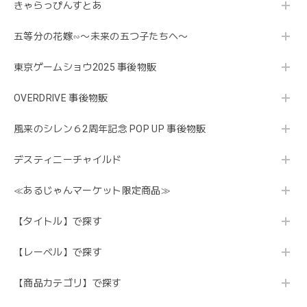
きゃらっぴんすとあ
五等分の花嫁∽〜未来の五つ子たちへ〜
東京ゲームショウ2025 事後物販
OVERDRIVE 事後物販
風来のシレン６2周年記念 POP UP 事後物販
デスティニーチャイルド
≪あるじゃんマーケット限定商品≫
【タイトル】で探す
【レーベル】で探す
【商品カテゴリ】で探す