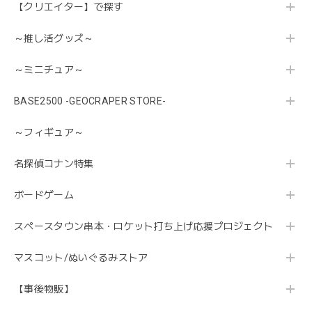
【クリエイター】で探す
～推し活グッズ～
～ミニチュア～
BASE2500 -GEOCRAPER STORE-
～フィギュア～
名探偵コナン特集
ボードゲーム
スペースタウン串本・ロケット打ち上げ応援プロジェクト
マスコット/ぬいぐるみストア
【事後物販】