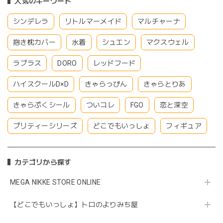
人気のキーワード
シンデレラ
リトルマーメイド
マルチャーナ
抱き枕カバー
水着
シュエン
マクスウェル
ラプラス
DORO
レッドフード
ハイスクールD×D
きゃらっぴん
きゃらとりあ
きゃらぷくシール
ついコレ
FGO
恋と深空
プリティーシリーズ
どこでもいっしょ
フィギュア
カテゴリから探す
MEGA NIKKE STORE ONLINE
【どこでもいっしょ】トロのよりみち屋