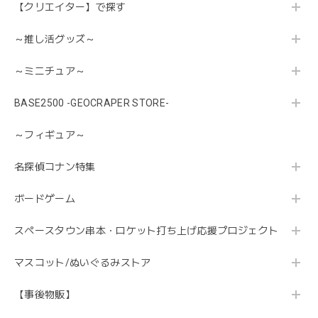
【クリエイター】で探す
～推し活グッズ～
～ミニチュア～
BASE2500 -GEOCRAPER STORE-
～フィギュア～
名探偵コナン特集
ボードゲーム
スペースタウン串本・ロケット打ち上げ応援プロジェクト
マスコット/ぬいぐるみストア
【事後物販】