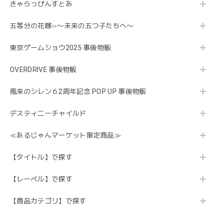
きゃらっぴんすとあ
五等分の花嫁∽〜未来の五つ子たちへ〜
東京ゲームショウ2025 事後物販
OVERDRIVE 事後物販
風来のシレン６2周年記念 POP UP 事後物販
デスティニーチャイルド
≪あるじゃんマーケット限定商品≫
【タイトル】で探す
【レーベル】で探す
【商品カテゴリ】で探す