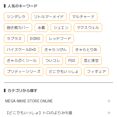
人気のキーワード
シンデレラ
リトルマーメイド
マルチャーナ
抱き枕カバー
水着
シュエン
マクスウェル
ラプラス
DORO
レッドフード
ハイスクールD×D
きゃらっぴん
きゃらとりあ
きゃらぷくシール
ついコレ
FGO
恋と深空
プリティーシリーズ
どこでもいっしょ
フィギュア
カテゴリから探す
MEGA NIKKE STORE ONLINE
【どこでもいっしょ】トロのよりみち屋