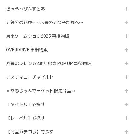
きゃらっぴんすとあ
五等分の花嫁∽〜未来の五つ子たちへ〜
東京ゲームショウ2025 事後物販
OVERDRIVE 事後物販
風来のシレン６2周年記念 POP UP 事後物販
デスティニーチャイルド
≪あるじゃんマーケット限定商品≫
【タイトル】で探す
【レーベル】で探す
【商品カテゴリ】で探す