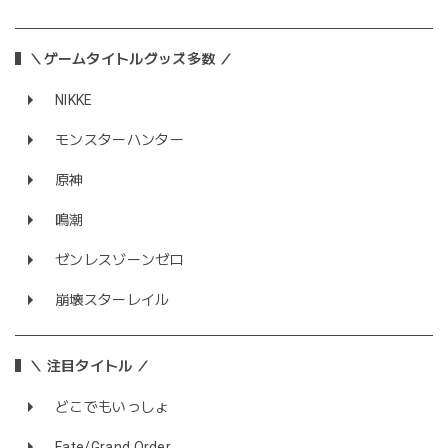
＼ゲームタイトルグッズ多数 ／
NIKKE
モンスターハンター
原神
鳴潮
ゼンレスゾーンゼロ
崩壊スターレイル
＼ 注目タイトル ／
どこでもいっしょ
Fate/Grand Order