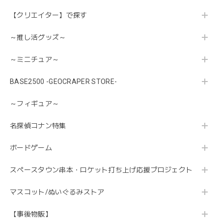
【クリエイター】で探す
～推し活グッズ～
～ミニチュア～
BASE2500 -GEOCRAPER STORE-
～フィギュア～
名探偵コナン特集
ボードゲーム
スペースタウン串本・ロケット打ち上げ応援プロジェクト
マスコット/ぬいぐるみストア
【事後物販】