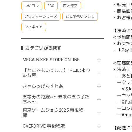
・転売目
ついコレ
FGO
恋と深空
・商品画
プリティーシリーズ
どこでもいっしょ
・お客様
フィギュア
【決済に
＜予約商
・お支払
カテゴリから探す
・「Pa
MEGA NIKKE STORE ONLINE
＜在庫商
・決済に
【どこでもいっしょ】トロのより
みち屋
ーあと払い
ークレ
きゃらっぴんすとあ
VISA／
ーキャ
五等分の花嫁∽〜未来の五つ子た
ー銀行
ちへ〜
ーコンビニ
東京ゲームショウ2025 事後物
ーAmazo
販
OVERDRIVE 事後物販
【配送に