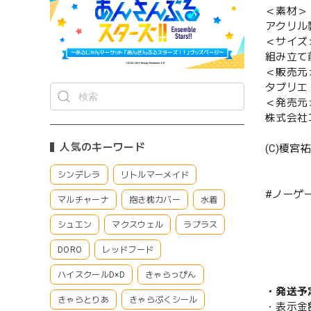
＜素材＞
アクリル
＜サイズ
組み立て
＜販売元
タブリエ
＜発売元
株式会社
人気のキーワード
(C)榎
シンデレラ
リトルマーメイド
#ノーゲ
マルチャーナ
抱き枕カバー
水着
シュエン
マクスウェル
ラプラス
DORO
レッドフード
ハイスクールD×D
きゃらっぴん
・発送予
きゃらとりあ
きゃらぷくシール
・表示金