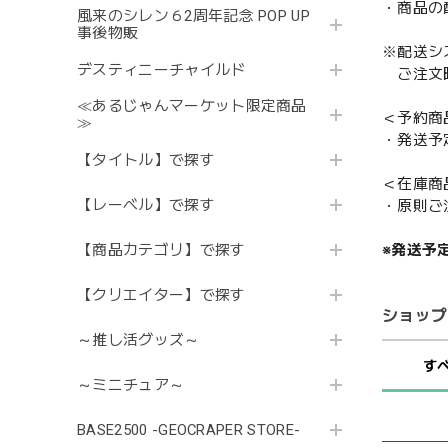
・商品の
風来のシレン６2周年記念 POP UP
事後物販
※配送シ
デスティニーチャイルド
ご注文時
≪あるじゃんマーケット限定商品
＜予約商
≫
・発送予
【タイトル】で探す
＜在庫商
【レーベル】で探す
・原則ご
※発送予
【商品カテゴリ】で探す
【クリエイター】で探す
ショップ
～推し活グッズ～
す
～ミニチュア～
BASE2500 -GEOCRAPER STORE-