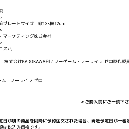
製
＞
前プレートサイズ：縦13×横12cm
＞
・マーケティング株式会社
＞
コスパ
宮祐・株式会社KADOKAWA刊／ノーゲーム・ノーライフ ゼロ製作委
ーム・ノーライフ ゼロ
＜ご購入前にご一読下さ
定日が別の商品を同時に予約注文された場合、発送予定日が一番
額は税込み価格です。