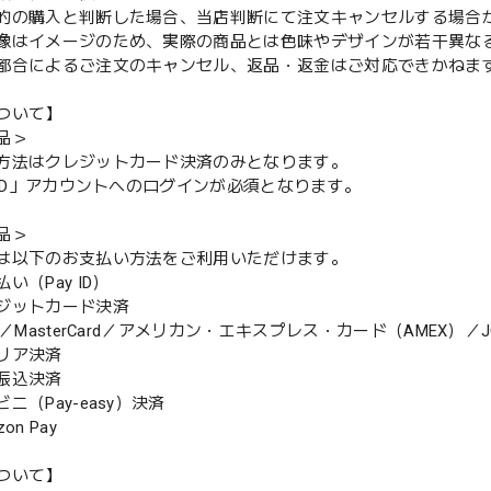
的の購入と判断した場合、当店判断にて注文キャンセルする場合
像はイメージのため、実際の商品とは色味やデザインが若干異な
都合によるご注文のキャンセル、返品・返金はご対応できかねま
ついて】
品＞
方法はクレジットカード決済のみとなります。
y ID」アカウントへのログインが必須となります。
品＞
は以下のお支払い方法をご利用いただけます。
（Pay ID）
ジットカード決済
MasterCard／アメリカン・エキスプレス・カード（AMEX）／J
リア決済
振込決済
（Pay-easy）決済
n Pay
ついて】