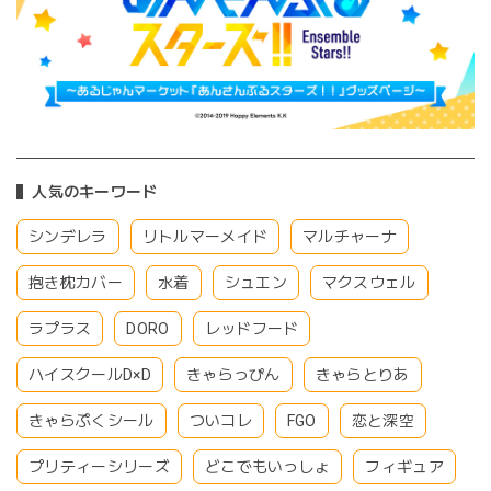
人気のキーワード
シンデレラ
リトルマーメイド
マルチャーナ
抱き枕カバー
水着
シュエン
マクスウェル
ラプラス
DORO
レッドフード
ハイスクールD×D
きゃらっぴん
きゃらとりあ
きゃらぷくシール
ついコレ
FGO
恋と深空
プリティーシリーズ
どこでもいっしょ
フィギュア