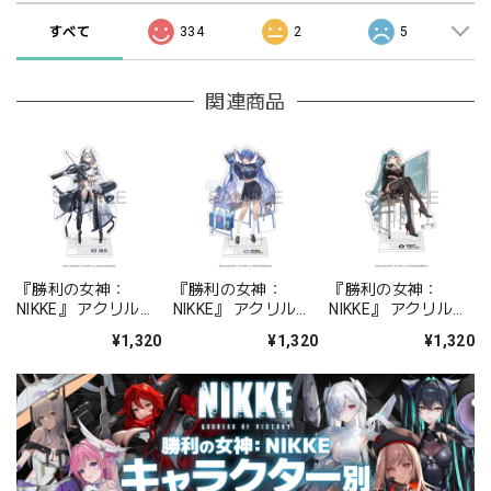
すべて
334
2
5
関連商品
『勝利の女神：
『勝利の女神：
『勝利の女神：
NIKKE』 アクリルス
NIKKE』 アクリルス
NIKKE』 アクリルス
タンド ジュリア
タンド アルカナ：フ
タンド プリバティ -
¥1,320
¥1,320
¥1,320
ォーチュンメイト
シャープレッスン