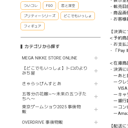
・表示金
ついコレ
FGO
恋と深空
・転売目
・商品画
プリティーシリーズ
どこでもいっしょ
・お客様
フィギュア
【決済に
＜予約商
・お支払
カテゴリから探す
・「Pa
MEGA NIKKE STORE ONLINE
＜在庫商
【どこでもいっしょ】トロのより
・決済に
みち屋
ーあと払い
ークレ
きゃらっぴんすとあ
VISA／
五等分の花嫁∽〜未来の五つ子た
ーキャ
ちへ〜
ー銀行
東京ゲームショウ2025 事後物
ーコンビニ
販
ーAmazo
OVERDRIVE 事後物販
【配送に