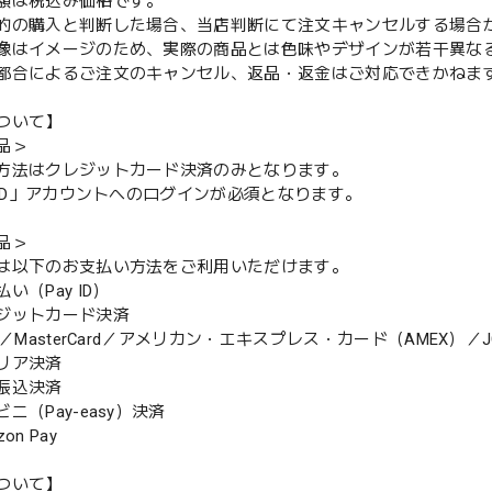
額は税込み価格です。
的の購入と判断した場合、当店判断にて注文キャンセルする場合
像はイメージのため、実際の商品とは色味やデザインが若干異な
都合によるご注文のキャンセル、返品・返金はご対応できかねま
ついて】
品＞
方法はクレジットカード決済のみとなります。
y ID」アカウントへのログインが必須となります。
品＞
は以下のお支払い方法をご利用いただけます。
（Pay ID）
ジットカード決済
MasterCard／アメリカン・エキスプレス・カード（AMEX）／J
リア決済
振込決済
（Pay-easy）決済
n Pay
ついて】