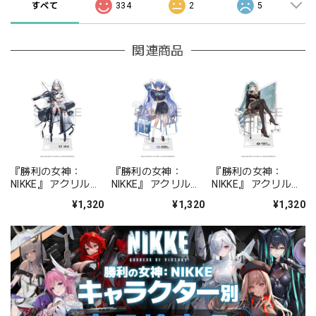
すべて
334
2
5
関連商品
『勝利の女神：
『勝利の女神：
『勝利の女神：
NIKKE』 アクリルス
NIKKE』 アクリルス
NIKKE』 アクリルス
タンド ジュリア
タンド アルカナ：フ
タンド プリバティ -
¥1,320
¥1,320
¥1,320
ォーチュンメイト
シャープレッスン