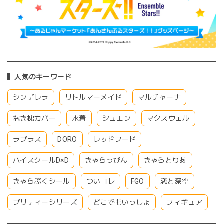
人気のキーワード
シンデレラ
リトルマーメイド
マルチャーナ
抱き枕カバー
水着
シュエン
マクスウェル
ラプラス
DORO
レッドフード
ハイスクールD×D
きゃらっぴん
きゃらとりあ
きゃらぷくシール
ついコレ
FGO
恋と深空
プリティーシリーズ
どこでもいっしょ
フィギュア