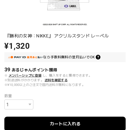
『勝利の女神：NIKKE』 アクリルスタンド レーベル
¥1,320
なら
手数料無料の
翌月払いでOK
39
あるじゃんポイント
獲得
※
メンバーシップに登録
し、購入をすると獲得できます。
※別途送料がかかります。
送料を確認する
※¥10,000以上のご注文で国内送料が無料になります。
数量
カートに入れる