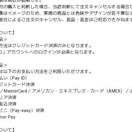
額は税込み価格です。
的の購入と判断した場合、当店判断にて注文キャンセルする場合
像はイメージのため、実際の商品とは色味やデザインが若干異な
都合によるご注文のキャンセル、返品・返金はご対応できかねま
ついて】
品＞
方法はクレジットカード決済のみとなります。
y ID」アカウントへのログインが必須となります。
品＞
は以下のお支払い方法をご利用いただけます。
（Pay ID）
ジットカード決済
MasterCard／アメリカン・エキスプレス・カード（AMEX）／J
リア決済
振込決済
（Pay-easy）決済
n Pay
ついて】