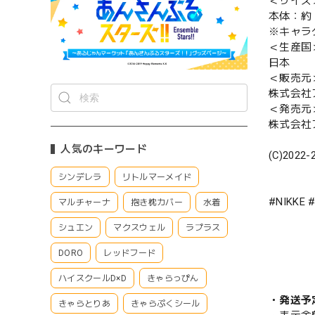
＜サイズ
本体：約 W
※キャラ
＜生産国
日本
＜販売元
株式会社
＜発売元
株式会社
人気のキーワード
(C)2022-
シンデレラ
リトルマーメイド
#NIKK
マルチャーナ
抱き枕カバー
水着
シュエン
マクスウェル
ラプラス
DORO
レッドフード
ハイスクールD×D
きゃらっぴん
・発送予
きゃらとりあ
きゃらぷくシール