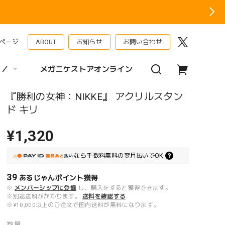
ページ
ABOUT
お知らせ
お問い合わせ
 ／
メガニケストアオンライン
『勝利の女神：NIKKE』 アクリルスタン
ド キリ
¥1,320
なら
手数料無料の
翌月払いでOK
39
あるじゃんポイント
獲得
※
メンバーシップに登録
し、購入をすると獲得できます。
※別途送料がかかります。
送料を確認する
※¥10,000以上のご注文で国内送料が無料になります。
数量