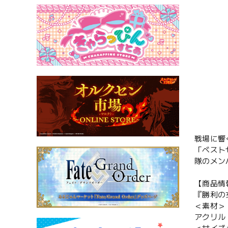
戦場に響
「ベスト
隊のメン
【商品情
『勝利の女
＜素材＞
アクリル