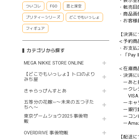
・表示金
ついコレ
FGO
恋と深空
・転売目
・商品画
プリティーシリーズ
どこでもいっしょ
・お客様
フィギュア
【決済に
＜予約商
・お支払
カテゴリから探す
・「Pa
MEGA NIKKE STORE ONLINE
＜在庫商
【どこでもいっしょ】トロのより
・決済に
みち屋
ーあと払い
ークレ
きゃらっぴんすとあ
VISA／
五等分の花嫁∽〜未来の五つ子た
ーキャ
ちへ〜
ー銀行
東京ゲームショウ2025 事後物
ーコンビニ
販
ーAmazo
OVERDRIVE 事後物販
【配送に