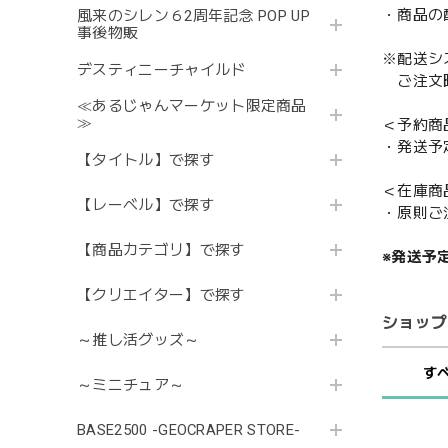
・商品の
風来のシレン６2周年記念 POP UP
事後物販
※配送シ
デスティニーチャイルド
ご注文時
≪あるじゃんマーケット限定商品
≫
＜予約商
・発送予
【タイトル】で探す
＜在庫商
【レーベル】で探す
・原則ご
【商品カテゴリ】で探す
※発送予
【クリエイター】で探す
ショップ
～推し活グッズ～
す
～ミニチュア～
BASE2500 -GEOCRAPER STORE-