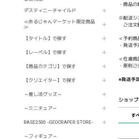
・商品の
デスティニーチャイルド
※配送シ
≪あるじゃんマーケット限定商品
ご注文時
≫
【タイトル】で探す
＜予約商
・発送予
【レーベル】で探す
＜在庫商
・原則ご
【商品カテゴリ】で探す
※発送予
【クリエイター】で探す
～推し活グッズ～
ショップ
～ミニチュア～
す
BASE2500 -GEOCRAPER STORE-
～フィギュア～