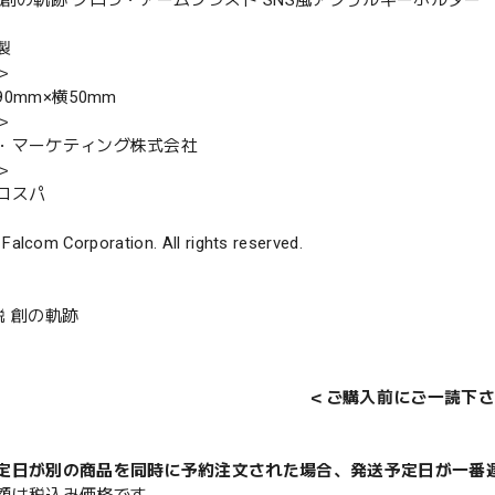
 創の軌跡 クロウ・アームブラスト SNS風アクリルキーホルダー
製
＞
0mm×横50mm
＞
・マーケティング株式会社
＞
コスパ
 Falcom Corporation. All rights reserved.
説 創の軌跡
＜ご購入前にご一読下さ
定日が別の商品を同時に予約注文された場合、発送予定日が一番