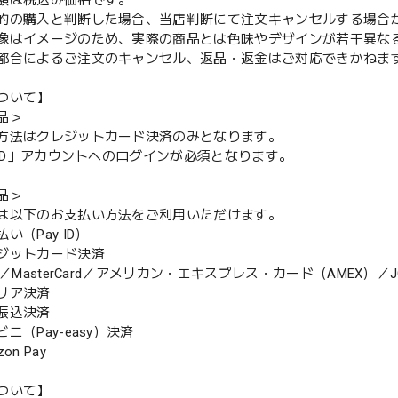
額は税込み価格です。
的の購入と判断した場合、当店判断にて注文キャンセルする場合
像はイメージのため、実際の商品とは色味やデザインが若干異な
都合によるご注文のキャンセル、返品・返金はご対応できかねま
ついて】
品＞
方法はクレジットカード決済のみとなります。
y ID」アカウントへのログインが必須となります。
品＞
は以下のお支払い方法をご利用いただけます。
（Pay ID）
ジットカード決済
MasterCard／アメリカン・エキスプレス・カード（AMEX）／J
リア決済
振込決済
（Pay-easy）決済
n Pay
ついて】