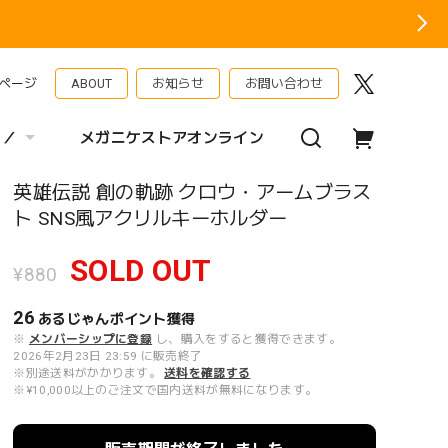
ページ
ABOUT
お知らせ
お問い合わせ
 ／
メガニケストアオンライン
英雄伝説 創の軌跡 クロウ・アームブラス
ト SNS風アクリルキーホルダー
SOLD OUT
¥880
26
あるじゃんポイント
獲得
※
メンバーシップに登録
し、購入をすると獲得できます。
2026年2月23日 23:59 に販売終了
※別途送料がかかります。
送料を確認する
※¥10,000以上のご注文で国内送料が無料になります。