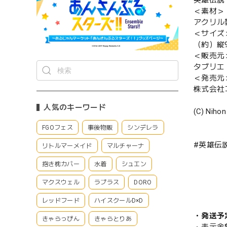
英雄伝説
＜素材＞
アクリル
＜サイズ
（約）縦9
＜販売元
タブリエ
＜発売元
株式会社
人気のキーワード
(C) Nihon
FGOフェス
事後物販
シンデレラ
#英雄伝
リトルマーメイド
マルチャーナ
抱き枕カバー
水着
シュエン
マクスウェル
ラプラス
DORO
レッドフード
ハイスクールD×D
・発送予
きゃらっぴん
きゃらとりあ