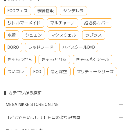
FGOフェス
事後物販
シンデレラ
リトルマーメイド
マルチャーナ
抱き枕カバー
水着
シュエン
マクスウェル
ラプラス
DORO
レッドフード
ハイスクールD×D
きゃらっぴん
きゃらとりあ
きゃらぷくシール
ついコレ
FGO
恋と深空
プリティーシリーズ
カテゴリから探す
MEGA NIKKE STORE ONLINE
【どこでもいっしょ】トロのよりみち屋