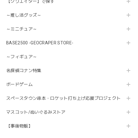
【クリエイター】で探す
～推し活グッズ～
～ミニチュア～
BASE2500 -GEOCRAPER STORE-
～フィギュア～
名探偵コナン特集
ボードゲーム
スペースタウン串本・ロケット打ち上げ応援プロジェクト
マスコット/ぬいぐるみストア
【事後物販】