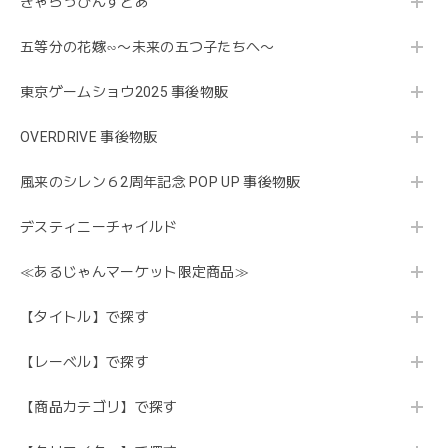
きゃらっぴんすとあ
五等分の花嫁∽〜未来の五つ子たちへ〜
東京ゲームショウ2025 事後物販
OVERDRIVE 事後物販
風来のシレン６2周年記念 POP UP 事後物販
デスティニーチャイルド
≪あるじゃんマーケット限定商品≫
【タイトル】で探す
【レーベル】で探す
【商品カテゴリ】で探す