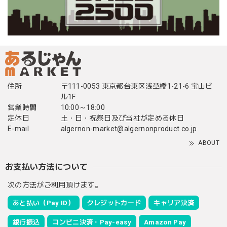
住所
〒111-0053 東京都台東区浅草橋1-21-6 宝山ビ
ル1F
営業時間
10:00～18:00
定休日
土・日・祝祭日及び当社が定める休日
E-mail
algernon-market@algernonproduct.co.jp
ABOUT
お支払い方法について
次の方法がご利用頂けます。
あと払い（Pay ID）
クレジットカード
キャリア決済
銀行振込
コンビニ決済・Pay-easy
Amazon Pay