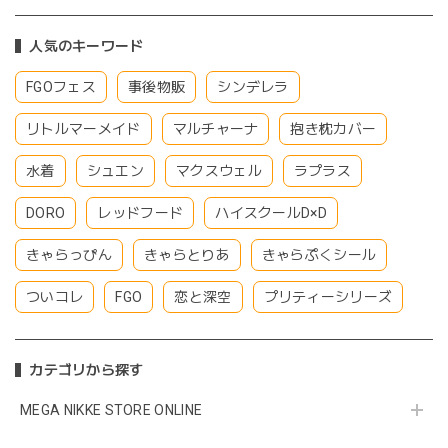
人気のキーワード
FGOフェス
事後物販
シンデレラ
リトルマーメイド
マルチャーナ
抱き枕カバー
水着
シュエン
マクスウェル
ラプラス
DORO
レッドフード
ハイスクールD×D
きゃらっぴん
きゃらとりあ
きゃらぷくシール
ついコレ
FGO
恋と深空
プリティーシリーズ
カテゴリから探す
MEGA NIKKE STORE ONLINE