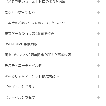
【どこでもいっしょ】トロのよりみち屋
きゃらっぴんすとあ
五等分の花嫁∽〜未来の五つ子たちへ〜
東京ゲームショウ2025 事後物販
OVERDRIVE 事後物販
風来のシレン６2周年記念 POP UP 事後物販
デスティニーチャイルド
≪あるじゃんマーケット限定商品≫
【タイトル】で探す
【レーベル】で探す