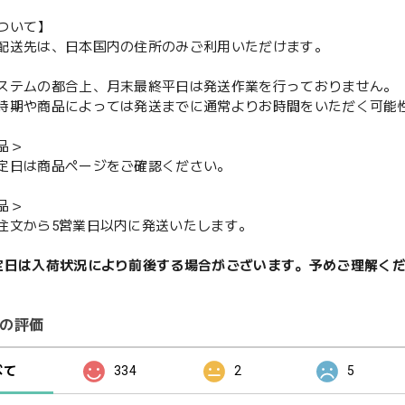
ついて】
配送先は、日本国内の住所のみご利用いただけます。
ステムの都合上、月末最終平日は発送作業を行っておりません。
期や商品によっては発送までに通常よりお時間をいただく可能
品＞
定日は商品ページをご確認ください。
品＞
注文から5営業日以内に発送いたします。
定日は入荷状況により前後する場合がございます。予めご理解く
の評価
べて
334
2
5