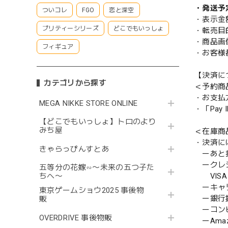
・発送予
ついコレ
FGO
恋と深空
・表示金
プリティーシリーズ
どこでもいっしょ
・転売目
・商品画
フィギュア
・お客様
【決済に
カテゴリから探す
＜予約商
・お支払
MEGA NIKKE STORE ONLINE
・「Pa
【どこでもいっしょ】トロのより
みち屋
＜在庫商
・決済に
きゃらっぴんすとあ
ーあと払い
ークレ
五等分の花嫁∽〜未来の五つ子た
VISA／
ちへ〜
ーキャ
東京ゲームショウ2025 事後物
ー銀行
販
ーコンビニ
OVERDRIVE 事後物販
ーAmazo