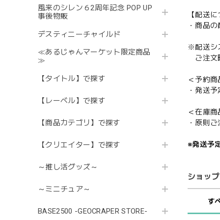
風来のシレン６2周年記念 POP UP
【配送に
事後物販
・商品の
デスティニーチャイルド
※配送シ
≪あるじゃんマーケット限定商品
ご注文時
≫
【タイトル】で探す
＜予約商
・発送予
【レーベル】で探す
＜在庫商
・原則ご
【商品カテゴリ】で探す
※発送予
【クリエイター】で探す
～推し活グッズ～
ショップ
～ミニチュア～
す
BASE2500 -GEOCRAPER STORE-