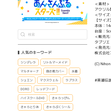
＜素材＞
アクリル
＜サイズ
【サイズ
本体：14
台座：5c
＜販売元
タブリエ
＜発売元
人気のキーワード
株式会社
シンデレラ
リトルマーメイド
(C) Nihon
マルチャーナ
抱き枕カバー
水着
#英雄伝
シュエン
マクスウェル
ラプラス
DORO
レッドフード
ハイスクールD×D
きゃらっぴん
きゃらとりあ
きゃらぷくシール