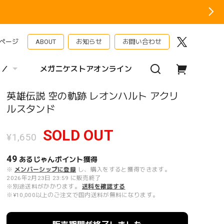
ページ
ABOUT
お知らせ
お問い合わせ
 ／
メガニケストアオンライン
英雄伝説 空の軌跡 レオンハルト アクリ
ルスタンド
SOLD OUT
¥1,650
49
あるじゃんポイント
獲得
※
メンバーシップに登録
し、購入をすると獲得できます。
2026年2月23日 23:59 に販売終了
※別途送料がかかります。
送料を確認する
※¥10,000以上のご注文で国内送料が無料になります。