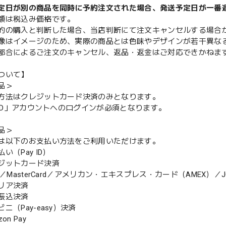
定日が別の商品を同時に予約注文された場合、発送予定日が一番
額は税込み価格です。
的の購入と判断した場合、当店判断にて注文キャンセルする場合
像はイメージのため、実際の商品とは色味やデザインが若干異な
都合によるご注文のキャンセル、返品・返金はご対応できかねま
ついて】
品＞
方法はクレジットカード決済のみとなります。
y ID」アカウントへのログインが必須となります。
品＞
は以下のお支払い方法をご利用いただけます。
（Pay ID）
ジットカード決済
MasterCard／アメリカン・エキスプレス・カード（AMEX）／J
リア決済
振込決済
（Pay-easy）決済
n Pay