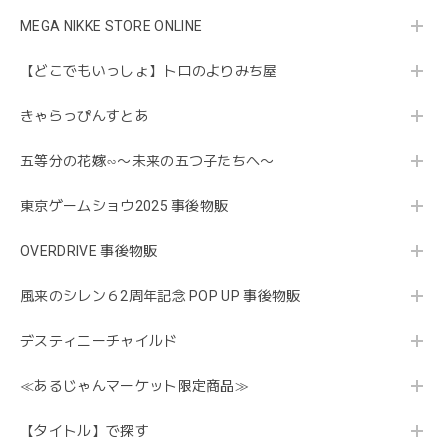
MEGA NIKKE STORE ONLINE
【どこでもいっしょ】トロのよりみち屋
きゃらっぴんすとあ
五等分の花嫁∽〜未来の五つ子たちへ〜
東京ゲームショウ2025 事後物販
OVERDRIVE 事後物販
風来のシレン６2周年記念 POP UP 事後物販
デスティニーチャイルド
≪あるじゃんマーケット限定商品≫
【タイトル】で探す