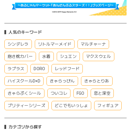
人気のキーワード
シンデレラ
リトルマーメイド
マルチャーナ
抱き枕カバー
水着
シュエン
マクスウェル
ラプラス
DORO
レッドフード
ハイスクールD×D
きゃらっぴん
きゃらとりあ
きゃらぷくシール
ついコレ
FGO
恋と深空
プリティーシリーズ
どこでもいっしょ
フィギュア
カテゴリから探す