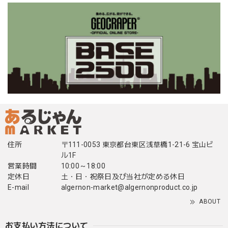
住所
〒111-0053 東京都台東区浅草橋1-21-6 宝山ビ
ル1F
営業時間
10:00～18:00
定休日
土・日・祝祭日及び当社が定める休日
E-mail
algernon-market@algernonproduct.co.jp
ABOUT
お支払い方法について