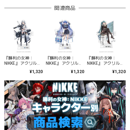
関連商品
『勝利の女神：
『勝利の女神：
『勝利の女神：
NIKKE』 アクリルス
NIKKE』 アクリルス
NIKKE』 アクリルス
タンド ジュリア
タンド アルカナ：フ
タンド プリバティ -
¥1,320
¥1,320
¥1,320
ォーチュンメイト
シャープレッスン