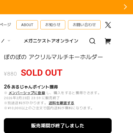
ページ
ABOUT
お知らせ
お問い合わせ
 ／
メガニケストアオンライン
ぼのぼの アクリルマルチキーホルダー
SOLD OUT
¥880
26
あるじゃんポイント
獲得
※
メンバーシップに登録
し、購入をすると獲得できます。
2026年2月23日 23:59 に販売終了
※別途送料がかかります。
送料を確認する
※¥10,000以上のご注文で国内送料が無料になります。
販売期間が終了しました