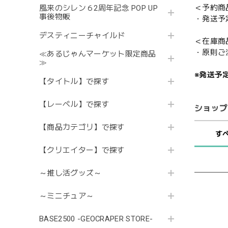
＜予約商
風来のシレン６2周年記念 POP UP
事後物販
・発送予
デスティニーチャイルド
＜在庫商
・原則ご
≪あるじゃんマーケット限定商品
≫
※発送予
【タイトル】で探す
【レーベル】で探す
ショップ
【商品カテゴリ】で探す
す
【クリエイター】で探す
～推し活グッズ～
～ミニチュア～
BASE2500 -GEOCRAPER STORE-