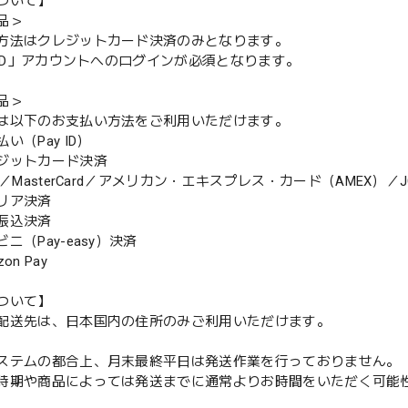
ついて】
品＞
方法はクレジットカード決済のみとなります。
y ID」アカウントへのログインが必須となります。
品＞
は以下のお支払い方法をご利用いただけます。
（Pay ID）
ジットカード決済
MasterCard／アメリカン・エキスプレス・カード（AMEX）／J
リア決済
振込決済
（Pay-easy）決済
n Pay
ついて】
配送先は、日本国内の住所のみご利用いただけます。
ステムの都合上、月末最終平日は発送作業を行っておりません。
期や商品によっては発送までに通常よりお時間をいただく可能