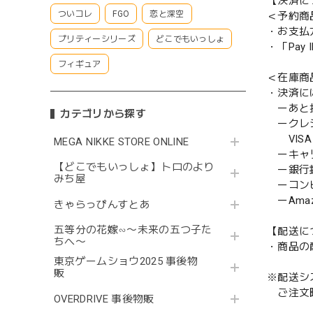
【決済に
ついコレ
FGO
恋と深空
＜予約商
・お支払
プリティーシリーズ
どこでもいっしょ
・「Pa
フィギュア
＜在庫商
・決済に
ーあと払い
カテゴリから探す
ークレ
VISA／
MEGA NIKKE STORE ONLINE
ーキャ
【どこでもいっしょ】トロのより
ー銀行
みち屋
ーコンビニ
ーAmazo
きゃらっぴんすとあ
五等分の花嫁∽〜未来の五つ子た
【配送に
ちへ〜
・商品の
東京ゲームショウ2025 事後物
販
※配送シ
ご注文時
OVERDRIVE 事後物販