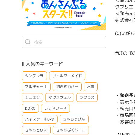
＜販売元
タブリエ
＜発売元
株式会社
(C)い
#ぼのぼ
人気のキーワード
シンデレラ
リトルマーメイド
マルチャーナ
抱き枕カバー
水着
・発送予
シュエン
マクスウェル
ラプラス
・表示金
・転売目
DORO
レッドフード
・商品画
ハイスクールD×D
きゃらっぴん
・お客様
きゃらとりあ
きゃらぷくシール