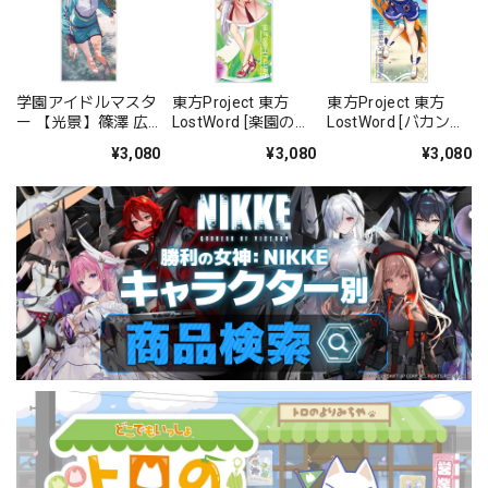
学園アイドルマスタ
東方Project 東方
東方Project 東方
ー 【光景】篠澤 広
LostWord [楽園の有
LostWord [バカンス
ハイブリッドフェイ
閑な巫女] 博麗霊夢
の魔法使い] 霧雨魔
¥3,080
¥3,080
¥3,080
スタオル
ハイブリッドフェイ
理沙 ハイブリッドフ
スタオル
ェイスタオル