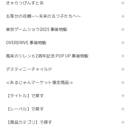
きゃらっぴんすとあ
五等分の花嫁∽〜未来の五つ子たちへ〜
東京ゲームショウ2025 事後物販
OVERDRIVE 事後物販
風来のシレン６2周年記念 POP UP 事後物販
デスティニーチャイルド
≪あるじゃんマーケット限定商品≫
【タイトル】で探す
【レーベル】で探す
【商品カテゴリ】で探す