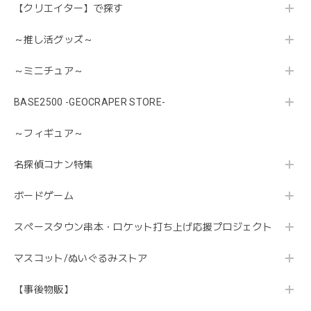
【クリエイター】で探す
～推し活グッズ～
～ミニチュア～
BASE2500 -GEOCRAPER STORE-
～フィギュア～
名探偵コナン特集
ボードゲーム
スペースタウン串本・ロケット打ち上げ応援プロジェクト
マスコット/ぬいぐるみストア
【事後物販】