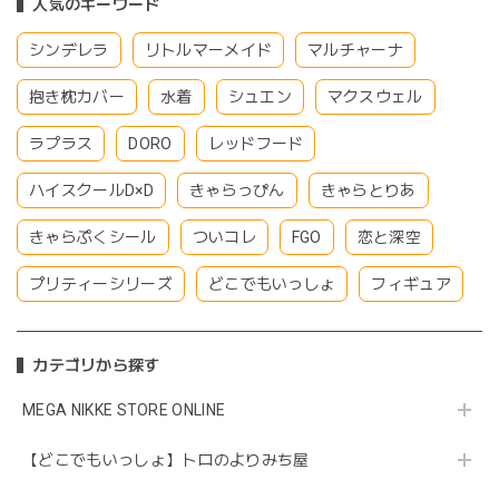
人気のキーワード
シンデレラ
リトルマーメイド
マルチャーナ
抱き枕カバー
水着
シュエン
マクスウェル
ラプラス
DORO
レッドフード
ハイスクールD×D
きゃらっぴん
きゃらとりあ
きゃらぷくシール
ついコレ
FGO
恋と深空
プリティーシリーズ
どこでもいっしょ
フィギュア
カテゴリから探す
MEGA NIKKE STORE ONLINE
【どこでもいっしょ】トロのよりみち屋