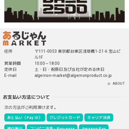
住所
〒111-0053 東京都台東区浅草橋1-21-6 宝山ビ
ル1F
営業時間
10:00～18:00
定休日
土・日・祝祭日及び当社が定める休日
E-mail
algernon-market@algernonproduct.co.jp
ABOUT
お支払い方法について
次の方法がご利用頂けます。
あと払い（Pay ID）
クレジットカード
キャリア決済
銀行振込
コンビニ決済・Pay-easy
Amazon Pay