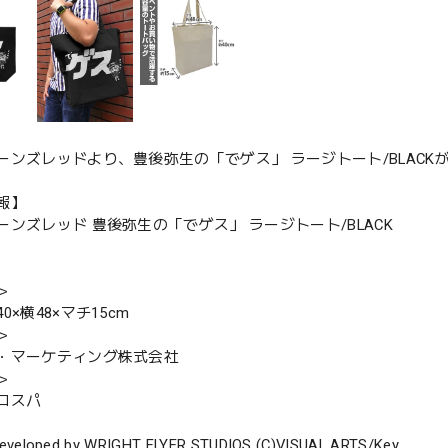
ーンズレッドより、豊後弥生の「でゲス」 ラージトート/BLACK
報】
ーンズレッド 豊後弥生の「でゲス」 ラージトート/BLACK
＞
0×横48×マチ15cm
＞
・マーケティング株式会社
＞
コスパ
eveloped by WRIGHT FLYER STUDIOS (C)VISUAL ARTS/Key