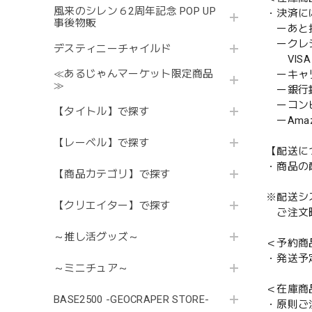
風来のシレン６2周年記念 POP UP
・決済に
事後物販
ーあと払い
ークレ
デスティニーチャイルド
VISA／
≪あるじゃんマーケット限定商品
ーキャ
≫
ー銀行
ーコンビニ
【タイトル】で探す
ーAmazo
【レーベル】で探す
【配送に
・商品の
【商品カテゴリ】で探す
※配送シ
【クリエイター】で探す
ご注文時
～推し活グッズ～
＜予約商
・発送予
～ミニチュア～
＜在庫商
BASE2500 -GEOCRAPER STORE-
・原則ご