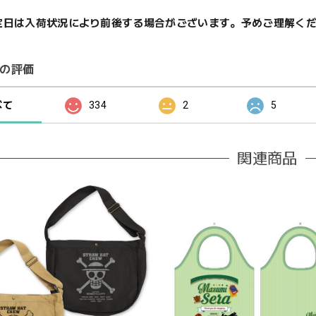
定日は入荷状況により前後する場合がございます。予めご理解く
の評価
べて
334
2
5
関連商品