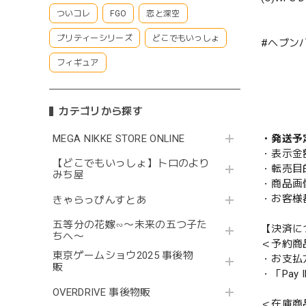
ついコレ
FGO
恋と深空
プリティーシリーズ
どこでもいっしょ
#ヘブン
フィギュア
カテゴリから探す
・発送予
MEGA NIKKE STORE ONLINE
・表示金
【どこでもいっしょ】トロのより
・転売目
みち屋
・商品画
・お客様
きゃらっぴんすとあ
五等分の花嫁∽〜未来の五つ子た
【決済に
ちへ〜
＜予約商
東京ゲームショウ2025 事後物
・お支払
販
・「Pa
OVERDRIVE 事後物販
＜在庫商