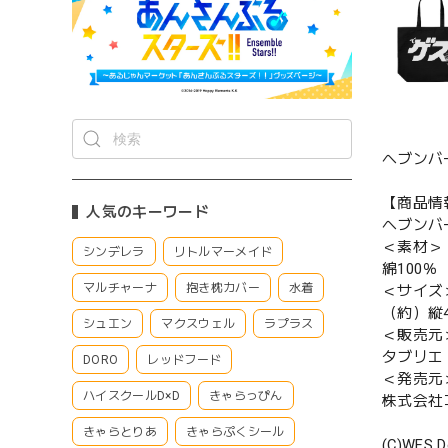
ヘブンバ
【商品情
人気のキーワード
ヘブンバ
＜素材＞
シンデレラ
リトルマーメイド
綿100％
マルチャーナ
抱き枕カバー
水着
＜サイズ
（約）縦4
シュエン
マクスウェル
ラプラス
＜販売元
タブリエ
DORO
レッドフード
＜発売元
ハイスクールD×D
きゃらっぴん
株式会社
きゃらとりあ
きゃらぷくシール
(C)WFS D