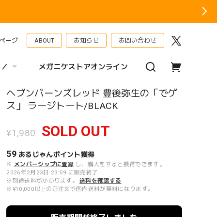
ページ
ABOUT
お知らせ
お問い合わせ
 ／
メガニケストアオンライン
ヘブンバーンズレッド 豊後弥生の「でゲ
ス」 ラージトート/BLACK
SOLD OUT
¥1,980
59
あるじゃんポイント
獲得
※
メンバーシップに登録
し、購入をすると獲得できます。
2026年2月23日 23:59 に販売終了
※別途送料がかかります。
送料を確認する
※¥10,000以上のご注文で国内送料が無料になります。