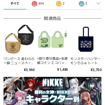
すべて
334
2
5
関連商品
<取り寄せ商品>名探
ワンピース 麦わらの
モンスターハンター
偵コナン エコバッグ
一味 ニュースペーパ
モンでふぉ トートバ
世良真純
ーバッグ/SAND
ッグ ネオンテーマ
¥1,485
¥3,960
¥2,750
KHAKI