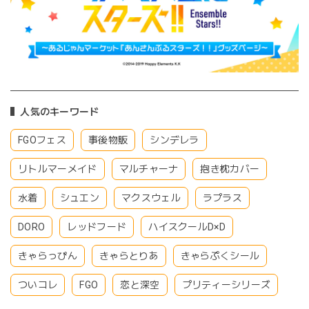
人気のキーワード
FGOフェス
事後物販
シンデレラ
リトルマーメイド
マルチャーナ
抱き枕カバー
水着
シュエン
マクスウェル
ラプラス
DORO
レッドフード
ハイスクールD×D
きゃらっぴん
きゃらとりあ
きゃらぷくシール
ついコレ
FGO
恋と深空
プリティーシリーズ