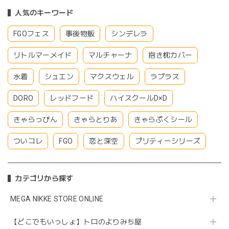
人気のキーワード
FGOフェス
事後物販
シンデレラ
リトルマーメイド
マルチャーナ
抱き枕カバー
水着
シュエン
マクスウェル
ラプラス
DORO
レッドフード
ハイスクールD×D
きゃらっぴん
きゃらとりあ
きゃらぷくシール
ついコレ
FGO
恋と深空
プリティーシリーズ
カテゴリから探す
MEGA NIKKE STORE ONLINE
【どこでもいっしょ】トロのよりみち屋