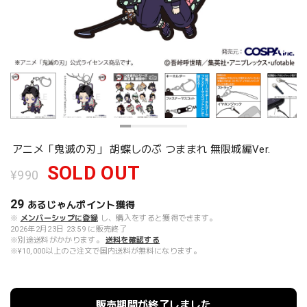
アニメ「鬼滅の刃」 胡蝶しのぶ つままれ 無限城編Ver.
SOLD OUT
¥990
29
あるじゃんポイント
獲得
※
メンバーシップに登録
し、購入をすると獲得できます。
2026年2月23日 23:59 に販売終了
※別途送料がかかります。
送料を確認する
※¥10,000以上のご注文で国内送料が無料になります。
販売期間が終了しました