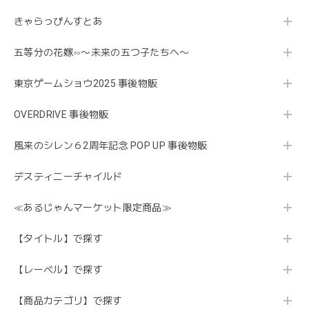
きゃらっぴんすとあ
五等分の花嫁∽〜未来の五つ子たちへ〜
東京ゲームショウ2025 事後物販
OVERDRIVE 事後物販
風来のシレン６2周年記念 POP UP 事後物販
デスティニーチャイルド
≪あるじゃんマーケット限定商品≫
【タイトル】で探す
【レーベル】で探す
【商品カテゴリ】で探す