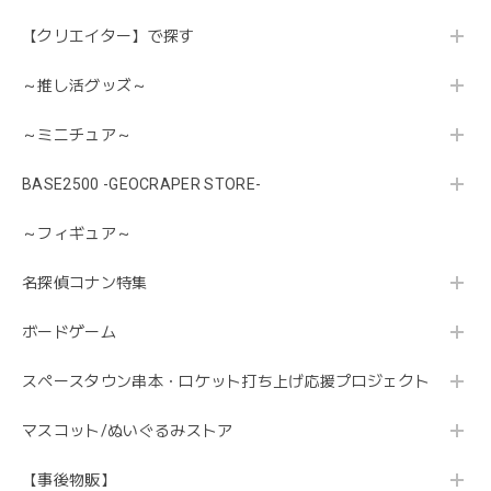
【クリエイター】で探す
～推し活グッズ～
～ミニチュア～
BASE2500 -GEOCRAPER STORE-
～フィギュア～
名探偵コナン特集
ボードゲーム
スペースタウン串本・ロケット打ち上げ応援プロジェクト
マスコット/ぬいぐるみストア
【事後物販】