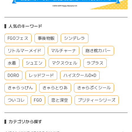
人気のキーワード
FGOフェス
事後物販
シンデレラ
リトルマーメイド
マルチャーナ
抱き枕カバー
水着
シュエン
マクスウェル
ラプラス
DORO
レッドフード
ハイスクールD×D
きゃらっぴん
きゃらとりあ
きゃらぷくシール
ついコレ
FGO
恋と深空
プリティーシリーズ
カテゴリから探す