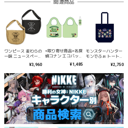
関連商品
<取り寄せ商品>名探
ワンピース 麦わらの
モンスターハンター
偵コナン エコバッグ
一味 ニュースペーパ
モンでふぉ トートバ
世良真純
ーバッグ/SAND
ッグ ネオンテーマ
¥1,485
¥3,960
¥2,750
KHAKI