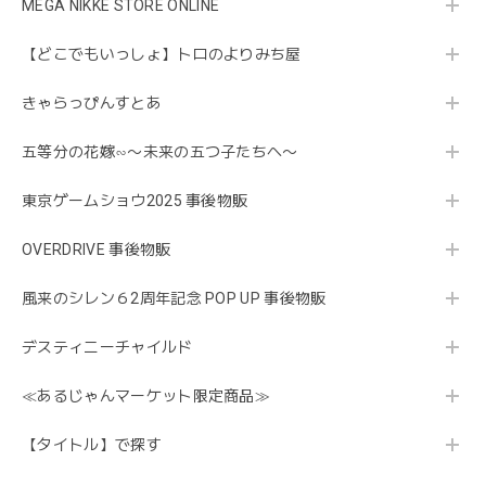
MEGA NIKKE STORE ONLINE
【どこでもいっしょ】トロのよりみち屋
きゃらっぴんすとあ
五等分の花嫁∽〜未来の五つ子たちへ〜
東京ゲームショウ2025 事後物販
OVERDRIVE 事後物販
風来のシレン６2周年記念 POP UP 事後物販
デスティニーチャイルド
≪あるじゃんマーケット限定商品≫
【タイトル】で探す