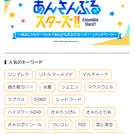
人気のキーワード
シンデレラ
リトルマーメイド
マルチャーナ
抱き枕カバー
水着
シュエン
マクスウェル
ラプラス
DORO
レッドフード
ハイスクールD×D
きゃらっぴん
きゃらとりあ
きゃらぷくシール
ついコレ
FGO
恋と深空