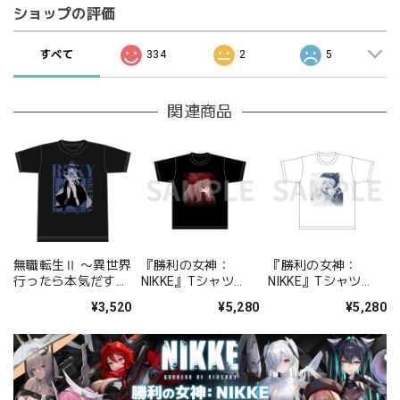
ショップの評価
すべて
334
2
5
関連商品
無職転生Ⅱ 〜異世界
『勝利の女神：
『勝利の女神：
行ったら本気だす〜
NIKKE』Tシャツ
NIKKE』Tシャツ
Ｔシャツ［ロキシ
chapter.01 ラピ
chapter.07 スノーホ
¥3,520
¥5,280
¥5,280
ー・ミグルディア］
L/XL
ワイト L/XL
【描き下ろし】
M/L/XLサイズ