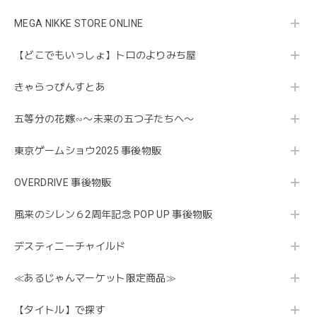
MEGA NIKKE STORE ONLINE
【どこでもいっしょ】トロのよりみち屋
きゃらっぴんすとあ
五等分の花嫁∽〜未来の五つ子たちへ〜
東京ゲームショウ2025 事後物販
OVERDRIVE 事後物販
風来のシレン６2周年記念 POP UP 事後物販
デスティニーチャイルド
≪あるじゃんマーケット限定商品≫
【タイトル】で探す