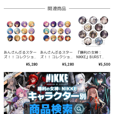
関連商品
あんさんぶるスター
あんさんぶるスター
『勝利の女神：
ズ！！ コレクション
ズ！！ コレクション
NIKKE』BURST
缶バッジ[2026 Jul.]
缶バッジ[2026 Jul.]
COLLECTION 缶バッ
¥5,280
¥5,280
¥5,500
-Casual Side- BOX
-Idol Side- BOX 全
ジ Vol.9 BOX 全10種
全12種
12種