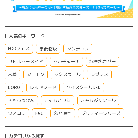
人気のキーワード
FGOフェス
事後物販
シンデレラ
リトルマーメイド
マルチャーナ
抱き枕カバー
水着
シュエン
マクスウェル
ラプラス
DORO
レッドフード
ハイスクールD×D
きゃらっぴん
きゃらとりあ
きゃらぷくシール
ついコレ
FGO
恋と深空
プリティーシリーズ
カテゴリから探す