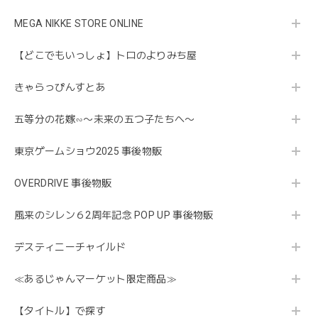
MEGA NIKKE STORE ONLINE
【どこでもいっしょ】トロのよりみち屋
きゃらっぴんすとあ
五等分の花嫁∽〜未来の五つ子たちへ〜
東京ゲームショウ2025 事後物販
OVERDRIVE 事後物販
風来のシレン６2周年記念 POP UP 事後物販
デスティニーチャイルド
≪あるじゃんマーケット限定商品≫
【タイトル】で探す