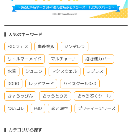
人気のキーワード
FGOフェス
事後物販
シンデレラ
リトルマーメイド
マルチャーナ
抱き枕カバー
水着
シュエン
マクスウェル
ラプラス
DORO
レッドフード
ハイスクールD×D
きゃらっぴん
きゃらとりあ
きゃらぷくシール
ついコレ
FGO
恋と深空
プリティーシリーズ
カテゴリから探す