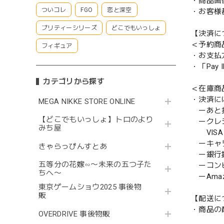
・商品画
ついコレ
FGO
恋と深空
・お客様
プリティーシリーズ
どこでもいっしょ
【決済に
＜予約商
フィギュア
・お支払
・「Pa
カテゴリから探す
＜在庫商
・決済に
MEGA NIKKE STORE ONLINE
ーあと払い
【どこでもいっしょ】トロのより
ークレ
みち屋
VISA／
ーキャ
きゃらっぴんすとあ
ー銀行
五等分の花嫁∽〜未来の五つ子た
ーコンビニ
ちへ〜
ーAmazo
東京ゲームショウ2025 事後物
販
【配送に
・商品の
OVERDRIVE 事後物販