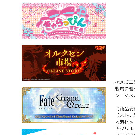
≪メガニ
戦場に響
ン - 
【商品情
【ストア
＜素材＞
アクリル