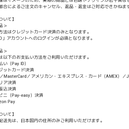
像はイメージのため、実際の商品とは色味やデザインが若干異な
都合によるご注文のキャンセル、返品・返金はご対応できかねま
ついて】
品＞
方法はクレジットカード決済のみとなります。
y ID」アカウントへのログインが必須となります。
品＞
は以下のお支払い方法をご利用いただけます。
（Pay ID）
ジットカード決済
MasterCard／アメリカン・エキスプレス・カード（AMEX）／J
リア決済
振込決済
（Pay-easy）決済
n Pay
ついて】
配送先は、日本国内の住所のみご利用いただけます。