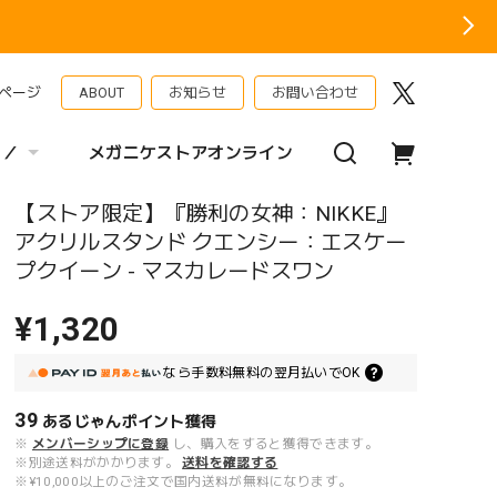
ページ
ABOUT
お知らせ
お問い合わせ
 ／
メガニケストアオンライン
【ストア限定】『勝利の女神：NIKKE』
アクリルスタンド クエンシー：エスケー
プクイーン - マスカレードスワン
¥1,320
なら
手数料無料の
翌月払いでOK
39
あるじゃんポイント
獲得
※
メンバーシップに登録
し、購入をすると獲得できます。
※別途送料がかかります。
送料を確認する
※¥10,000以上のご注文で国内送料が無料になります。