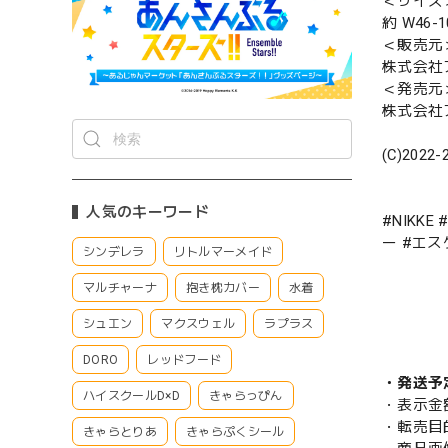
＜サイズ
約 W46-
＜販売元
株式会社
＜発売元
株式会社
(C)2022-
人気のキーワード
#NIKK
ー #エ
シンデレラ
リトルマーメイド
マルチャーナ
抱き枕カバー
水着
シュエン
マクスウェル
ラプラス
DORO
レッドフード
・発送予
ハイスクールD×D
きゃらっぴん
・表示金
・転売目
きゃらとりあ
きゃらぷくシール