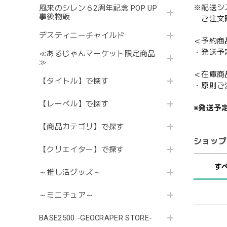
※配送シ
風来のシレン６2周年記念 POP UP
事後物販
ご注文時
デスティニーチャイルド
＜予約商
・発送予
≪あるじゃんマーケット限定商品
≫
＜在庫商
【タイトル】で探す
・原則ご
【レーベル】で探す
※発送予
【商品カテゴリ】で探す
ショップ
【クリエイター】で探す
す
～推し活グッズ～
～ミニチュア～
BASE2500 -GEOCRAPER STORE-