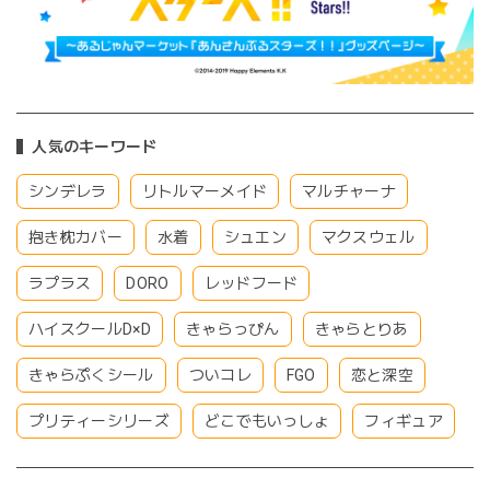
人気のキーワード
シンデレラ
リトルマーメイド
マルチャーナ
抱き枕カバー
水着
シュエン
マクスウェル
ラプラス
DORO
レッドフード
ハイスクールD×D
きゃらっぴん
きゃらとりあ
きゃらぷくシール
ついコレ
FGO
恋と深空
プリティーシリーズ
どこでもいっしょ
フィギュア