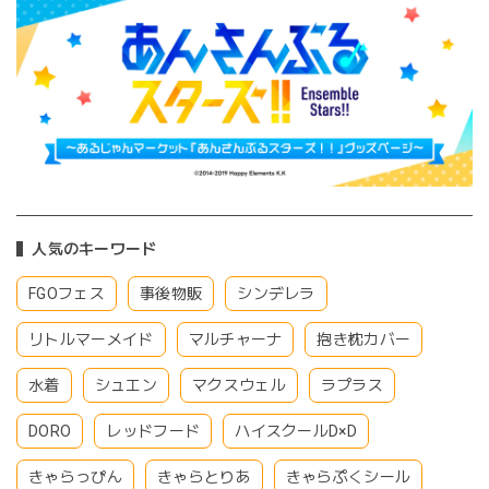
人気のキーワード
FGOフェス
事後物販
シンデレラ
リトルマーメイド
マルチャーナ
抱き枕カバー
水着
シュエン
マクスウェル
ラプラス
DORO
レッドフード
ハイスクールD×D
きゃらっぴん
きゃらとりあ
きゃらぷくシール