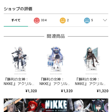
ショップの評価
すべて
334
2
5
関連商品
『勝利の女神：
『勝利の女神：
『勝利の女神：
NIKKE』 アクリルス
NIKKE』 アクリルス
NIKKE』 アクリルス
タンド ジュリア
タンド アルカナ：フ
タンド プリバティ -
¥1,320
¥1,320
¥1,320
ォーチュンメイト
シャープレッスン