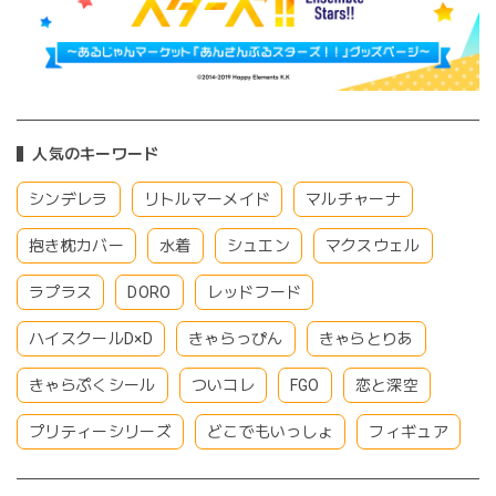
人気のキーワード
シンデレラ
リトルマーメイド
マルチャーナ
抱き枕カバー
水着
シュエン
マクスウェル
ラプラス
DORO
レッドフード
ハイスクールD×D
きゃらっぴん
きゃらとりあ
きゃらぷくシール
ついコレ
FGO
恋と深空
プリティーシリーズ
どこでもいっしょ
フィギュア