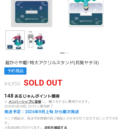
超かぐや姫! 特大アクリルスタンド(月見ヤチヨ)
予約商品
SOLD OUT
¥4,950
148
あるじゃんポイント
獲得
※
メンバーシップに登録
し、購入をすると獲得できます。
2026年6月28日 23:59 に販売終了
発送予定：2026年9月上旬 から順次発送
※この商品は、発送予定時期が同じ商品とのみあわせて注文することができま
す。
※別途送料がかかります。
送料を確認する