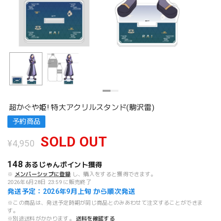
超かぐや姫! 特大アクリルスタンド(駒沢雷)
予約商品
SOLD OUT
¥4,950
148
あるじゃんポイント
獲得
※
メンバーシップに登録
し、購入をすると獲得できます。
2026年6月28日 23:59 に販売終了
発送予定：2026年9月上旬 から順次発送
※この商品は、発送予定時期が同じ商品とのみあわせて注文することができま
す。
※別途送料がかかります。
送料を確認する