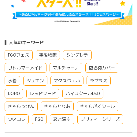
人気のキーワード
FGOフェス
事後物販
シンデレラ
リトルマーメイド
マルチャーナ
抱き枕カバー
水着
シュエン
マクスウェル
ラプラス
DORO
レッドフード
ハイスクールD×D
きゃらっぴん
きゃらとりあ
きゃらぷくシール
ついコレ
FGO
恋と深空
プリティーシリーズ