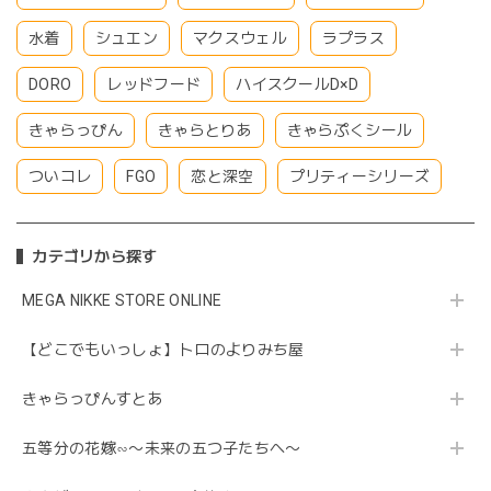
水着
シュエン
マクスウェル
ラプラス
DORO
レッドフード
ハイスクールD×D
きゃらっぴん
きゃらとりあ
きゃらぷくシール
ついコレ
FGO
恋と深空
プリティーシリーズ
カテゴリから探す
MEGA NIKKE STORE ONLINE
【どこでもいっしょ】トロのよりみち屋
きゃらっぴんすとあ
五等分の花嫁∽〜未来の五つ子たちへ〜