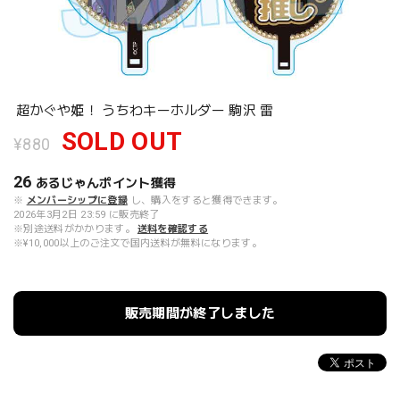
超かぐや姫！ うちわキーホルダー 駒沢 雷
SOLD OUT
¥880
26
あるじゃんポイント
獲得
※
メンバーシップに登録
し、購入をすると獲得できます。
2026年3月2日 23:59 に販売終了
※別途送料がかかります。
送料を確認する
※¥10,000以上のご注文で国内送料が無料になります。
販売期間が終了しました