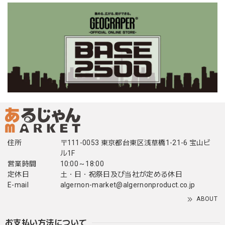
住所
〒111-0053 東京都台東区浅草橋1-21-6 宝山ビ
ル1F
営業時間
10:00～18:00
定休日
土・日・祝祭日及び当社が定める休日
E-mail
algernon-market@algernonproduct.co.jp
ABOUT
お支払い方法について