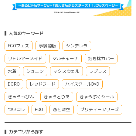
人気のキーワード
FGOフェス
事後物販
シンデレラ
リトルマーメイド
マルチャーナ
抱き枕カバー
水着
シュエン
マクスウェル
ラプラス
DORO
レッドフード
ハイスクールD×D
きゃらっぴん
きゃらとりあ
きゃらぷくシール
ついコレ
FGO
恋と深空
プリティーシリーズ
カテゴリから探す