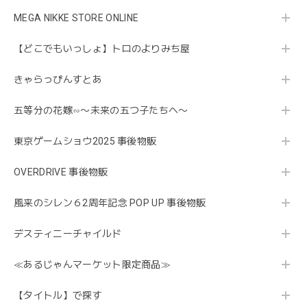
MEGA NIKKE STORE ONLINE
【どこでもいっしょ】トロのよりみち屋
きゃらっぴんすとあ
五等分の花嫁∽〜未来の五つ子たちへ〜
東京ゲームショウ2025 事後物販
OVERDRIVE 事後物販
風来のシレン６2周年記念 POP UP 事後物販
デスティニーチャイルド
≪あるじゃんマーケット限定商品≫
【タイトル】で探す