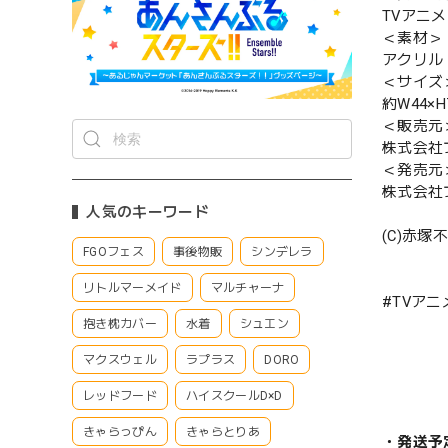
TVアニ
＜素材＞
アクリル
＜サイズ
約W44×H
＜販売元
株式会社
＜発売元
株式会社
人気のキーワード
(C)赤
FGOフェス
事後物販
シンデレラ
リトルマーメイド
マルチャーナ
#TVア
抱き枕カバー
水着
シュエン
マクスウェル
ラプラス
DORO
レッドフード
ハイスクールD×D
きゃらっぴん
きゃらとりあ
・発送予