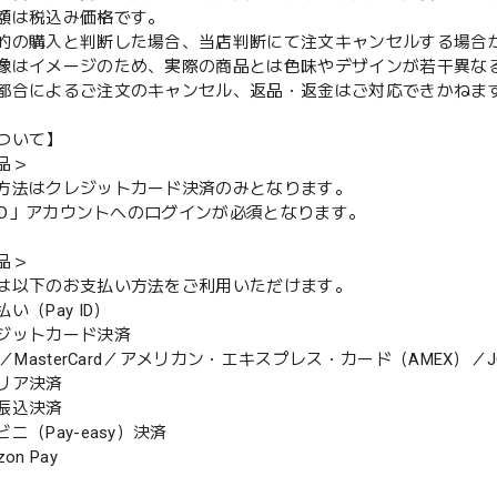
額は税込み価格です。
的の購入と判断した場合、当店判断にて注文キャンセルする場合
像はイメージのため、実際の商品とは色味やデザインが若干異な
都合によるご注文のキャンセル、返品・返金はご対応できかねま
ついて】
品＞
方法はクレジットカード決済のみとなります。
y ID」アカウントへのログインが必須となります。
品＞
は以下のお支払い方法をご利用いただけます。
（Pay ID）
ジットカード決済
MasterCard／アメリカン・エキスプレス・カード（AMEX）／J
リア決済
振込決済
（Pay-easy）決済
n Pay