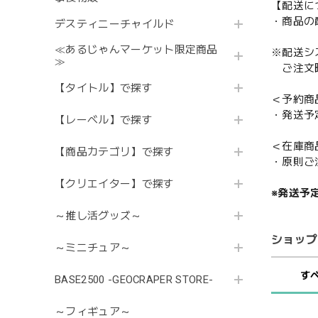
【配送に
・商品の
デスティニーチャイルド
≪あるじゃんマーケット限定商品
※配送シ
≫
ご注文時
【タイトル】で探す
＜予約商
・発送予
【レーベル】で探す
＜在庫商
【商品カテゴリ】で探す
・原則ご
【クリエイター】で探す
※発送予
～推し活グッズ～
ショップ
～ミニチュア～
す
BASE2500 -GEOCRAPER STORE-
～フィギュア～