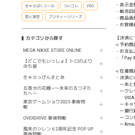
・表示金
きゃらぷくシール
ついコレ
FGO
・転売目
恋と深空
プリティーシリーズ
・商品画
・お客様
【決済に
カテゴリから探す
＜予約商
MEGA NIKKE STORE ONLINE
・お支払
・「Pa
【どこでもいっしょ】トロのより
みち屋
＜在庫商
きゃらっぴんすとあ
・決済に
ーあと払い
五等分の花嫁∽〜未来の五つ子た
ークレ
ちへ〜
VISA／
東京ゲームショウ2025 事後物
ーキャ
販
ー銀行
ーコンビニ
OVERDRIVE 事後物販
ーAmazo
風来のシレン６2周年記念 POP UP
事後物販