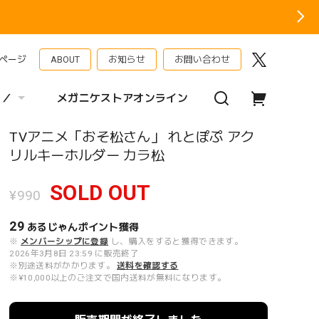
ページ
ABOUT
お知らせ
お問い合わせ
 ／
メガニケストアオンライン
TVアニメ「おそ松さん」 れとぽぷ アク
リルキーホルダー カラ松
SOLD OUT
¥990
29
あるじゃんポイント
獲得
※
メンバーシップに登録
し、購入をすると獲得できます。
2026年3月8日 23:59 に販売終了
※別途送料がかかります。
送料を確認する
※¥10,000以上のご注文で国内送料が無料になります。