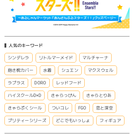
人気のキーワード
シンデレラ
リトルマーメイド
マルチャーナ
抱き枕カバー
水着
シュエン
マクスウェル
ラプラス
DORO
レッドフード
ハイスクールD×D
きゃらっぴん
きゃらとりあ
きゃらぷくシール
ついコレ
FGO
恋と深空
プリティーシリーズ
どこでもいっしょ
フィギュア