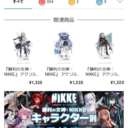
すべて
334
2
5
関連商品
『勝利の女神：
『勝利の女神：
『勝利の女神：
NIKKE』 アクリルス
NIKKE』 アクリルス
NIKKE』 アクリルス
タンド ジュリア
タンド アルカナ：フ
タンド プリバティ -
¥1,320
¥1,320
¥1,320
ォーチュンメイト
シャープレッスン