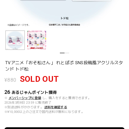
TVアニメ「おそ松さん」 れとぽぷ SNS投稿風アクリルスタ
ンド トド松
SOLD OUT
¥880
26
あるじゃんポイント
獲得
※
メンバーシップに登録
し、購入をすると獲得できます。
2026年3月8日 23:59 に販売終了
※別途送料がかかります。
送料を確認する
※¥10,000以上のご注文で国内送料が無料になります。