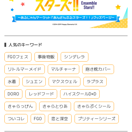
人気のキーワード
FGOフェス
事後物販
シンデレラ
リトルマーメイド
マルチャーナ
抱き枕カバー
水着
シュエン
マクスウェル
ラプラス
DORO
レッドフード
ハイスクールD×D
きゃらっぴん
きゃらとりあ
きゃらぷくシール
ついコレ
FGO
恋と深空
プリティーシリーズ