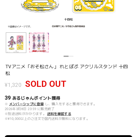
TVアニメ「おそ松さん」 れとぽぷ アクリルスタンド 十四
松
SOLD OUT
¥1,320
39
あるじゃんポイント
獲得
※
メンバーシップに登録
し、購入をすると獲得できます。
2026年3月8日 23:59 に販売終了
※別途送料がかかります。
送料を確認する
※¥10,000以上のご注文で国内送料が無料になります。