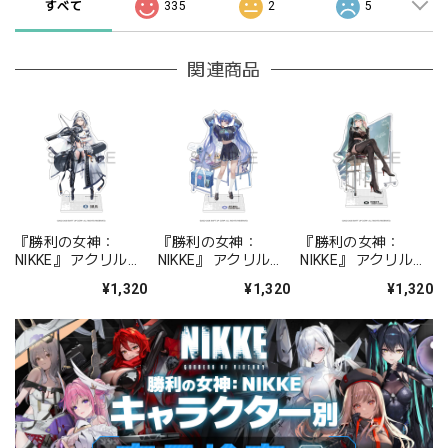
すべて
335
2
5
関連商品
『勝利の女神：
『勝利の女神：
『勝利の女神：
NIKKE』 アクリルス
NIKKE』 アクリルス
NIKKE』 アクリルス
タンド ジュリア
タンド アルカナ：フ
タンド プリバティ -
¥1,320
¥1,320
¥1,320
ォーチュンメイト
シャープレッスン